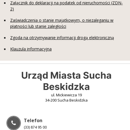
Załącznik do deklaracji na podatek od nieruchomości (ZDN-
2)
Zaświadczenia o stanie majątkowym, o niezaleganiu w
płatności lub stanie zaległości
Zgoda na otrzymywanie informacji drogą elektroniczną
Klauzula informacyjna
Urząd Miasta Sucha
Beskidzka
ul. Mickiewicza 19
34-200 Sucha Beskidzka
Telefon
(33) 874 95 00