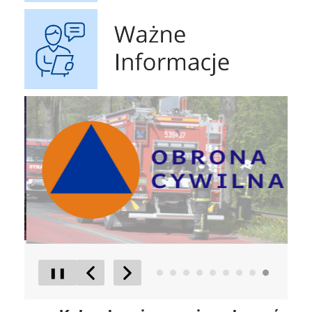
Ważne Informacje
Obrona Cywilna
Raport o
❚❚
Poprzedni Element
Następny Element