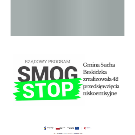
STOP SMOG
Czyste powietrze - Gminny punkt konsultacyjny