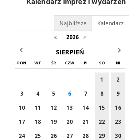
Kalendarz imprez i wydarzeń
Najbliższe
Kalendarz
poprzedni rok
następny rok
2026
poprzedni miesiąc
następny m
SIERPIEŃ
PON
WT
ŚR
CZW
PI
SO
NI
1
2
3
4
5
6
7
8
9
10
11
12
13
14
15
16
17
18
19
20
21
22
23
24
25
26
27
28
29
30