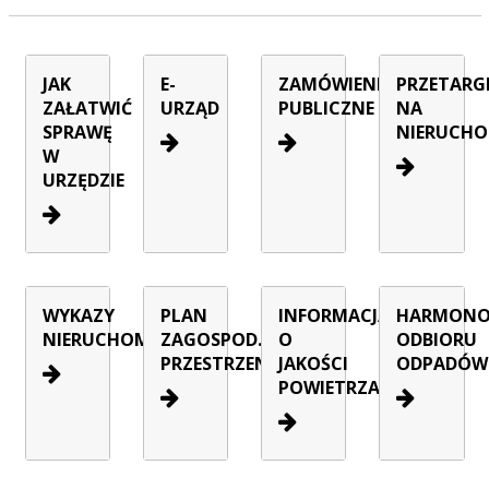
JAK
E-
ZAMÓWIENIA
PRZETARG
ZAŁATWIĆ
URZĄD
PUBLICZNE
NA
SPRAWĘ
NIERUCHO
W
URZĘDZIE
WYKAZY
PLAN
INFORMACJA
HARMON
NIERUCHOMOŚCI
ZAGOSPOD.
O
ODBIORU
PRZESTRZENNEGO
JAKOŚCI
ODPADÓW
POWIETRZA