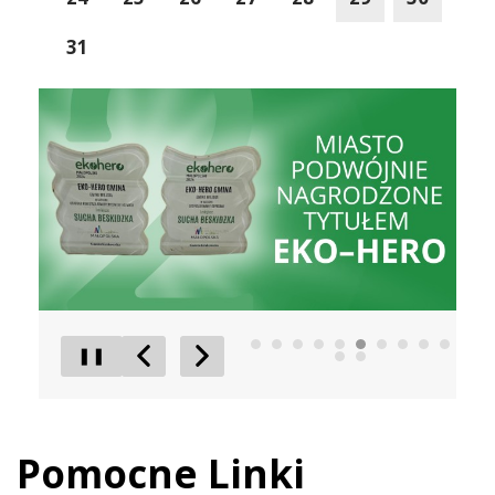
31
EkoLider
Liderzy 
❚❚
Poprzedni Element
Następny Element
Pomocne Linki