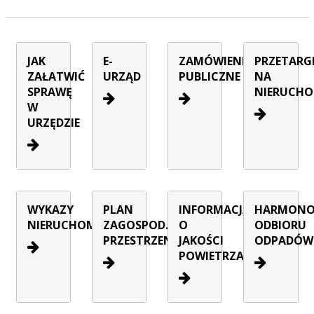
JAK
E-
ZAMÓWIENIA
PRZETARG
ZAŁATWIĆ
URZĄD
PUBLICZNE
NA
SPRAWĘ
NIERUCHO
W
URZĘDZIE
WYKAZY
PLAN
INFORMACJA
HARMON
NIERUCHOMOŚCI
ZAGOSPOD.
O
ODBIORU
PRZESTRZENNEGO
JAKOŚCI
ODPADÓW
POWIETRZA