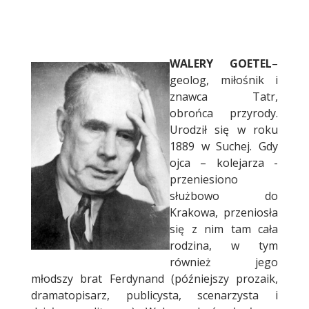
Treść
WALERY GOETEL
–
geolog, miłośnik i
znawca Tatr,
obrońca przyrody.
Urodził się w roku
1889 w Suchej. Gdy
ojca – kolejarza -
przeniesiono
służbowo do
Krakowa, przeniosła
się z nim tam cała
rodzina, w tym
również jego
młodszy brat Ferdynand (późniejszy prozaik,
dramatopisarz, publicysta, scenarzysta i