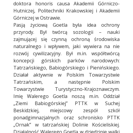
doktora honoris causa Akademii Górniczo-
Hutniczej, Politechniki Krakowskiej i Akademii
Górniczej w Ostrawie.
Pasją życiową Goetla była idea ochrony
przyrody. Był twórcą sozologii – nauki
zajmującej się czynną ochroną środowiska
naturalnego i wpływem, jaki wywiera na nie
rozwój cywilizacyjny. Był m.in. współtwórcą
koncepcji górskich parków narodowych:
Tatrzańskiego, Babiogórskiego i Pienińskiego.
Działał aktywnie w Polskim Towarzystwie
Tatrzańskim, a następnie Polskim
Towarzystwie Turystyczno-Krajoznawczym.
Imię Walerego Goetla noszą m.in. Oddział
„Ziemi Babiogórskiej” PTTK w Suchej
Beskidzkiej, miejscowy zespół szkół
ponadgimnazjalnych oraz schronisko PTTK
„Ornak” w tatrzańskiej Dolinie Kościeliskiej.
Działalność Walerego Goetla w dziedzinie walki