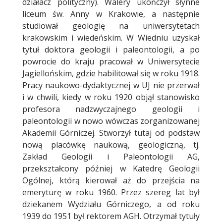
działacz polityczny). Walery ukończył słynne
liceum św. Anny w Krakowie, a następnie
studiował geologię na uniwersytetach
krakowskim i wiedeńskim. W Wiedniu uzyskał
tytuł doktora geologii i paleontologii, a po
powrocie do kraju pracował w Uniwersytecie
Jagiellońskim, gdzie habilitował się w roku 1918.
Pracy naukowo-dydaktycznej w UJ nie przerwał
i w chwili, kiedy w roku 1920 objął stanowisko
profesora nadzwyczajnego geologii i
paleontologii w nowo wówczas zorganizowanej
Akademii Górniczej. Stworzył tutaj od podstaw
nową placówkę naukową, geologiczną, tj.
Zakład Geologii i Paleontologii AG,
przekształcony później w Katedrę Geologii
Ogólnej, którą kierował aż do przejścia na
emeryturę w roku 1960. Przez szereg lat był
dziekanem Wydziału Górniczego, a od roku
1939 do 1951 był rektorem AGH. Otrzymał tytuły