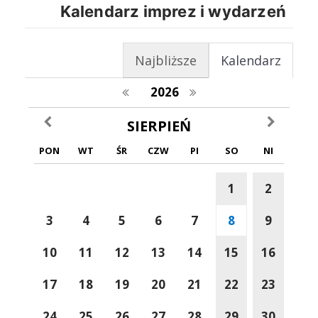
Kalendarz imprez i wydarzeń
Najbliższe
Kalendarz
poprzedni rok
następny rok
2026
poprzedni miesiąc
następny m
SIERPIEŃ
PON
WT
ŚR
CZW
PI
SO
NI
1
2
3
4
5
6
7
8
9
10
11
12
13
14
15
16
17
18
19
20
21
22
23
24
25
26
27
28
29
30