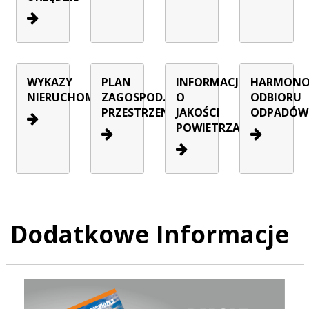
WYKAZY
PLAN
INFORMACJA
HARMON
NIERUCHOMOŚCI
ZAGOSPOD.
O
ODBIORU
PRZESTRZENNEGO
JAKOŚCI
ODPADÓW
POWIETRZA
Dodatkowe Informacje
Raport o stanie Gminy Sucha Beskidzka za rok 2025