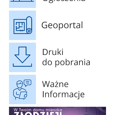
Geoportal
Druki do pobrania
Ważne Informacje
czyste powietrze
Obrona 