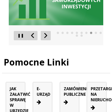
❚❚
Poprzedni Element
Następny Element
Pomocne Linki
JAK
E-
ZAMÓWIENIA
PRZETARG
ZAŁATWIĆ
URZĄD
PUBLICZNE
NA
SPRAWĘ
NIERUCHO
W
URZĘDZIE