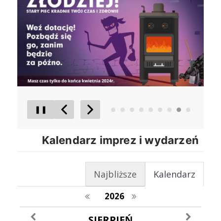
❚❚
Poprzedni Element
Następny Element
Kalendarz imprez i wydarzeń
Najbliższe
Kalendarz
poprzedni rok
następny rok
2026
poprzedni miesiąc
następny m
SIERPIEŃ