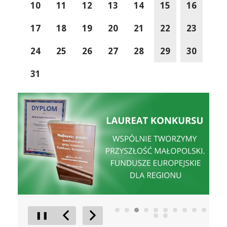
10
11
12
13
14
15
16
17
18
19
20
21
22
23
24
25
26
27
28
29
30
31
Wspólnie Tworzymy Przyszłość Małopolski
Sucha Be
❚❚
Poprzedni Element
Następny Element