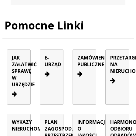
Pomocne Linki
JAK
E-
ZAMÓWIENIA
PRZETARG
ZAŁATWIĆ
URZĄD
PUBLICZNE
NA
SPRAWĘ
NIERUCHO
W
URZĘDZIE
WYKAZY
PLAN
INFORMACJA
HARMON
NIERUCHOMOŚCI
ZAGOSPOD.
O
ODBIORU
PRZESTRZENNEGO
JAKOŚCI
ODPADÓW