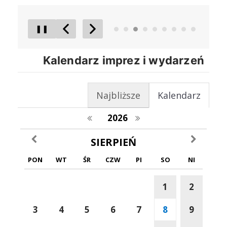
❚❚
Poprzedni Element
Następny Element
Kalendarz imprez i wydarzeń
Najbliższe
Kalendarz
poprzedni rok
następny rok
2026
poprzedni miesiąc
następny m
SIERPIEŃ
PON
WT
ŚR
CZW
PI
SO
NI
1
2
3
4
5
6
7
8
9