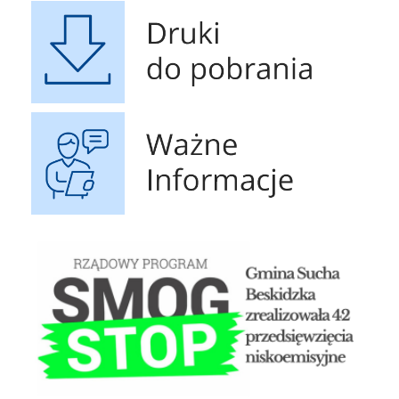
Druki do pobrania
Ważne Informacje
STOP SMOG
Czyste p