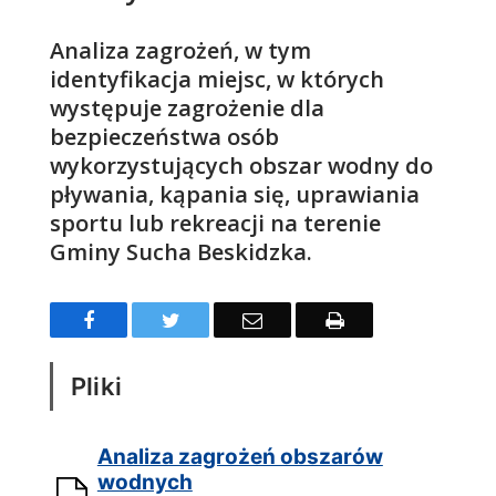
Treść
Analiza zagrożeń, w tym
identyfikacja miejsc, w których
występuje zagrożenie dla
bezpieczeństwa osób
wykorzystujących obszar wodny do
pływania, kąpania się, uprawiania
sportu lub rekreacji na terenie
Gminy Sucha Beskidzka.
Facebook
Twitter
Email
Drukuj
Pliki
Analiza zagrożeń obszarów
wodnych