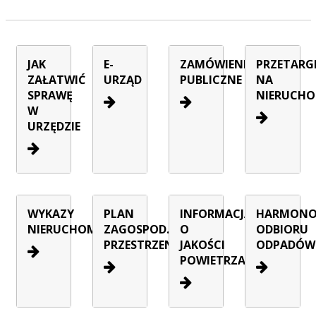
JAK
E-
ZAMÓWIENIA
PRZETARG
ZAŁATWIĆ
URZĄD
PUBLICZNE
NA
SPRAWĘ
NIERUCHO
W
URZĘDZIE
WYKAZY
PLAN
INFORMACJA
HARMON
NIERUCHOMOŚCI
ZAGOSPOD.
O
ODBIORU
PRZESTRZENNEGO
JAKOŚCI
ODPADÓW
POWIETRZA