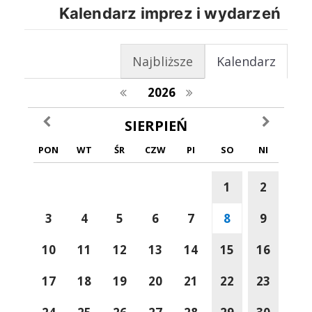
Kalendarz imprez i wydarzeń
Najbliższe
Kalendarz
poprzedni rok
następny rok
2026
poprzedni miesiąc
następny m
SIERPIEŃ
PON
WT
ŚR
CZW
PI
SO
NI
1
2
3
4
5
6
7
8
9
10
11
12
13
14
15
16
17
18
19
20
21
22
23