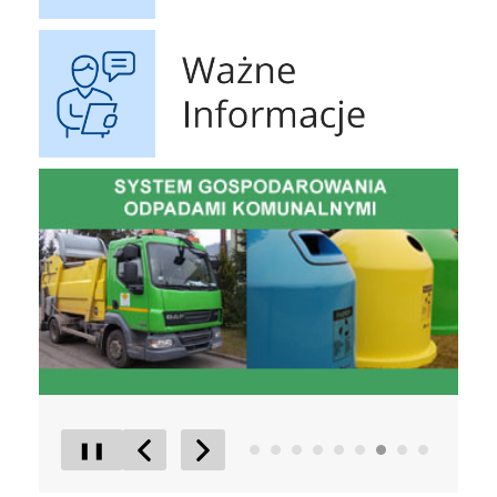
Ważne Informacje
Gospodarowanie Odpadami Komunalnymi
czyste p
❚❚
Poprzedni Element
Następny Element