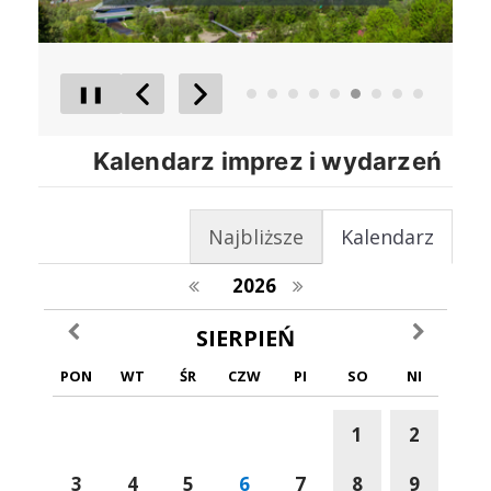
❚❚
Poprzedni Element
Następny Element
Kalendarz imprez i wydarzeń
Najbliższe
Kalendarz
poprzedni rok
następny rok
2026
poprzedni miesiąc
następny m
SIERPIEŃ
PON
WT
ŚR
CZW
PI
SO
NI
1
2
3
4
5
6
7
8
9