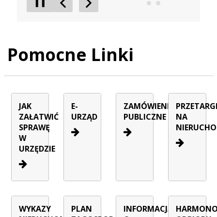
❚❚
Poprzedni Element
Następny Element
Pomocne Linki
JAK
E-
ZAMÓWIENIA
PRZETARG
ZAŁATWIĆ
URZĄD
PUBLICZNE
NA
SPRAWĘ
NIERUCHO
W
URZĘDZIE
WYKAZY
PLAN
INFORMACJA
HARMON