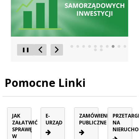
❚❚
Poprzedni Element
Następny Element
Pomocne Linki
JAK
E-
ZAMÓWIENIA
PRZETARG
ZAŁATWIĆ
URZĄD
PUBLICZNE
NA
SPRAWĘ
NIERUCHO
W