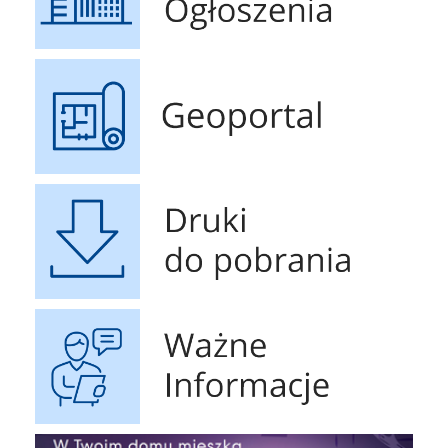
Geoportal
Druki do pobrania
Ważne Informacje
Obrona Cywilna
Raport o