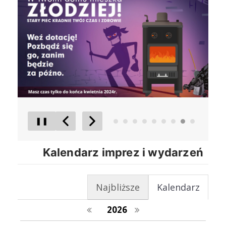
❚❚
Poprzedni Element
Następny Element
Kalendarz imprez i wydarzeń
Najbliższe
Kalendarz
poprzedni rok
następny rok
2026