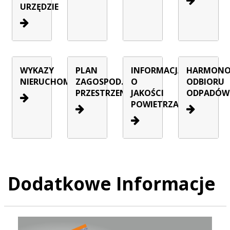
URZĘDZIE
WYKAZY
PLAN
INFORMACJA
HARMON
NIERUCHOMOŚCI
ZAGOSPOD.
O
ODBIORU
PRZESTRZENNEGO
JAKOŚCI
ODPADÓW
POWIETRZA
Dodatkowe Informacje
Raport o stanie Gminy Sucha Beskidzka za rok 2025