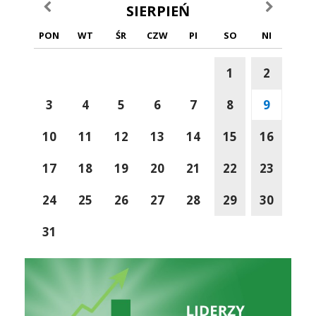
poprzedni miesiąc
następny m
SIERPIEŃ
PON
WT
ŚR
CZW
PI
SO
NI
1
2
3
4
5
6
7
8
9
10
11
12
13
14
15
16
17
18
19
20
21
22
23
24
25
26
27
28
29
30
31
Gmina Dobra Do Życia
Ranking