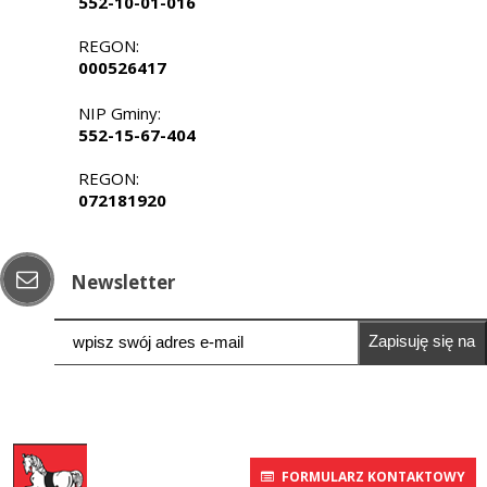
552-10-01-016
REGON:
000526417
NIP Gminy:
552-15-67-404
REGON:
072181920
Newsletter
Zapisuję się na
newsletter
FORMULARZ KONTAKTOWY