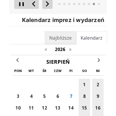
❚❚
Poprzedni Element
Następny Element
Kalendarz imprez i wydarzeń
Najbliższe
Kalendarz
poprzedni rok
następny rok
2026
poprzedni miesiąc
następny m
SIERPIEŃ
PON
WT
ŚR
CZW
PI
SO
NI
1
2
3
4
5
6
7
8
9
10
11
12
13
14
15
16