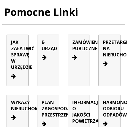
Pomocne Linki
JAK
E-
ZAMÓWIENIA
PRZETARG
ZAŁATWIĆ
URZĄD
PUBLICZNE
NA
SPRAWĘ
NIERUCHO
W
URZĘDZIE
WYKAZY
PLAN
INFORMACJA
HARMON
NIERUCHOMOŚCI
ZAGOSPOD.
O
ODBIORU
PRZESTRZENNEGO
JAKOŚCI
ODPADÓW
POWIETRZA