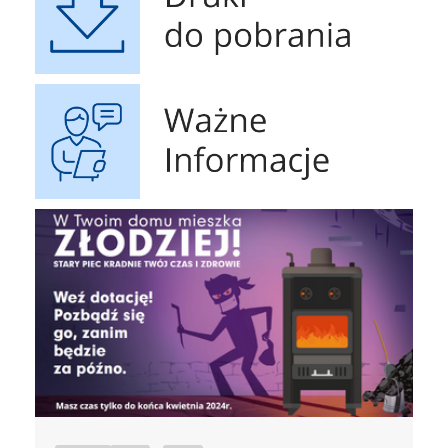
Ważne Informacje
czyste powietrze
Obrona 