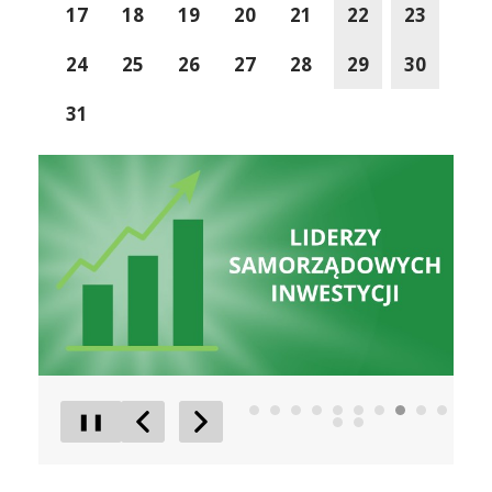
17
18
19
20
21
22
23
24
25
26
27
28
29
30
31
Liderzy Inwestycji
Gmina D
❚❚
Poprzedni Element
Następny Element