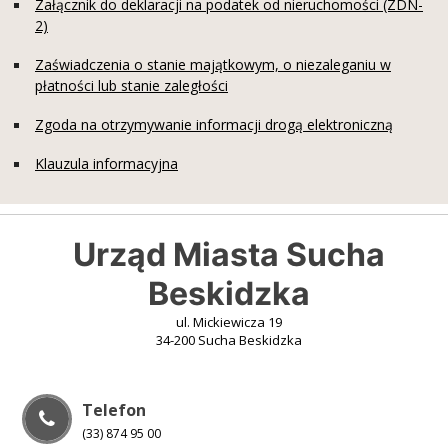
Załącznik do deklaracji na podatek od nieruchomości (ZDN-
2)
Zaświadczenia o stanie majątkowym, o niezaleganiu w
płatności lub stanie zaległości
Zgoda na otrzymywanie informacji drogą elektroniczną
Klauzula informacyjna
Urząd Miasta Sucha
Beskidzka
ul. Mickiewicza 19
34-200 Sucha Beskidzka
Telefon
(33) 874 95 00