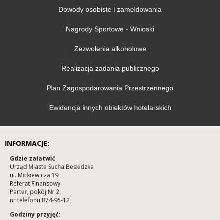
Dowody osobiste i zameldowania
Nagrody Sportowe - Wnioski
Zezwolenia alkoholowe
Realizacja zadania publicznego
Plan Zagospodarowania Przestrzennego
Ewidencja innych obiektów hotelarskich
INFORMACJE:
Gdzie załatwić
Urząd Miasta Sucha Beskidzka
ul. Mickiewicza 19
Referat Finansowy
Parter, pokój Nr 2,
nr telefonu 874-95-12
Godziny przyjęć: