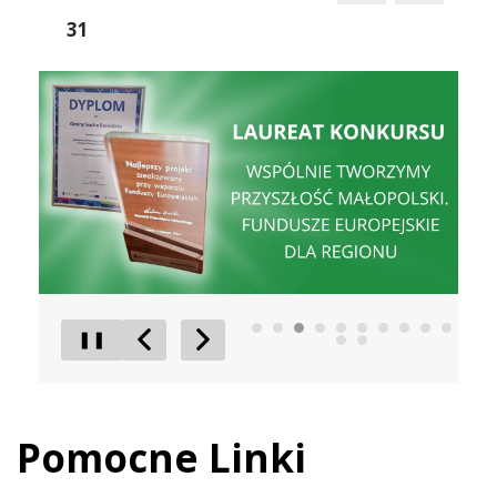
31
Wspólnie Tworzymy Przyszłość Małopolski
Sucha Be
❚❚
Poprzedni Element
Następny Element
Pomocne Linki