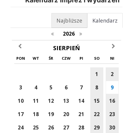
Najbliższe
Kalendarz
poprzedni rok
następny rok
2026
poprzedni miesiąc
następny m
SIERPIEŃ
PON
WT
ŚR
CZW
PI
SO
NI
1
2
3
4
5
6
7
8
9
10
11
12
13
14
15
16
17
18
19
20
21
22
23
24
25
26
27
28
29
30