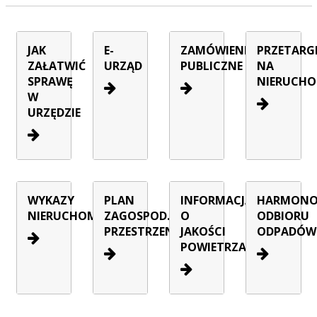
JAK
E-
ZAMÓWIENIA
PRZETARG
ZAŁATWIĆ
URZĄD
PUBLICZNE
NA
SPRAWĘ
NIERUCHO
W
URZĘDZIE
WYKAZY
PLAN
INFORMACJA
HARMON
NIERUCHOMOŚCI
ZAGOSPOD.
O
ODBIORU
PRZESTRZENNEGO
JAKOŚCI
ODPADÓW
POWIETRZA