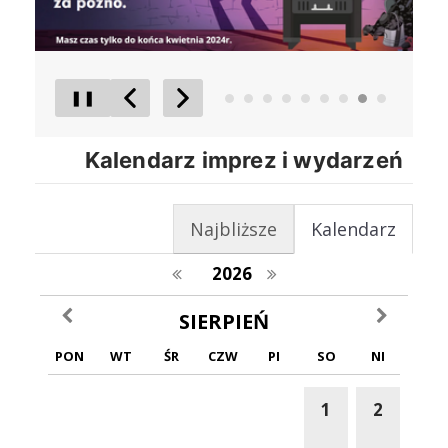
❚❚
Poprzedni Element
Następny Element
Kalendarz imprez i wydarzeń
Najbliższe
Kalendarz
poprzedni rok
następny rok
2026
poprzedni miesiąc
następny m
SIERPIEŃ
PON
WT
ŚR
CZW
PI
SO
NI
1
2