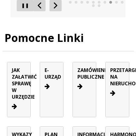
❚❚
Poprzedni Element
Następny Element
Pomocne Linki
JAK
E-
ZAMÓWIENIA
PRZETARG
ZAŁATWIĆ
URZĄD
PUBLICZNE
NA
SPRAWĘ
NIERUCHO
W
URZĘDZIE
WYKAZY
PLAN
INFORMACJA
HARMON