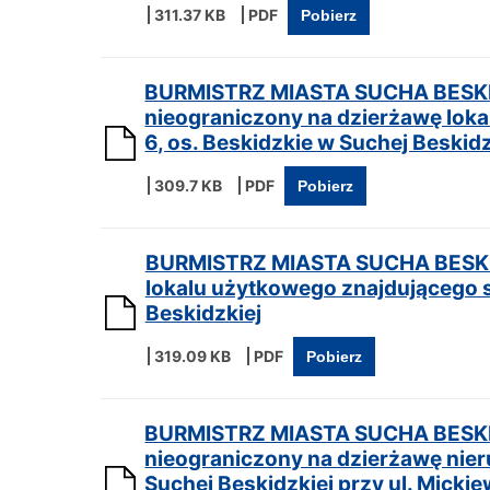
311.37 KB
Pobierz
BURMISTRZ MIASTA SUCHA BESKID
nieograniczony na dzierżawę loka
6, os. Beskidzkie w Suchej Beskidz
309.7 KB
Pobierz
BURMISTRZ MIASTA SUCHA BESKID
lokalu użytkowego znajdującego si
Beskidzkiej
319.09 KB
Pobierz
BURMISTRZ MIASTA SUCHA BESKID
nieograniczony na dzierżawę ni
Suchej Beskidzkiej przy ul. Micki