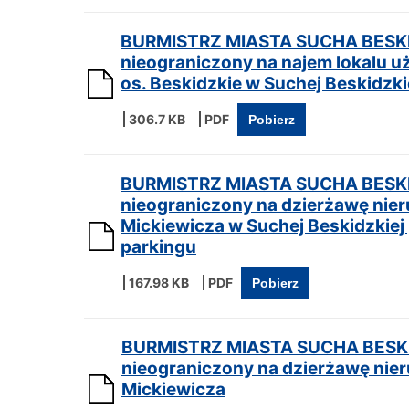
BURMISTRZ MIASTA SUCHA BESKID
nieograniczony na najem lokalu u
os. Beskidzkie w Suchej Beskidzki
306.7 KB
Pobierz
BURMISTRZ MIASTA SUCHA BESKID
nieograniczony na dzierżawę nier
Mickiewicza w Suchej Beskidzkiej
parkingu
167.98 KB
Pobierz
BURMISTRZ MIASTA SUCHA BESKID
nieograniczony na dzierżawę nier
Mickiewicza