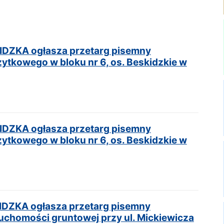
ZKA ogłasza przetarg pisemny
żytkowego w bloku nr 6, os. Beskidzkie w
ZKA ogłasza przetarg pisemny
żytkowego w bloku nr 6, os. Beskidzkie w
ZKA ogłasza przetarg pisemny
uchomości gruntowej przy ul. Mickiewicza