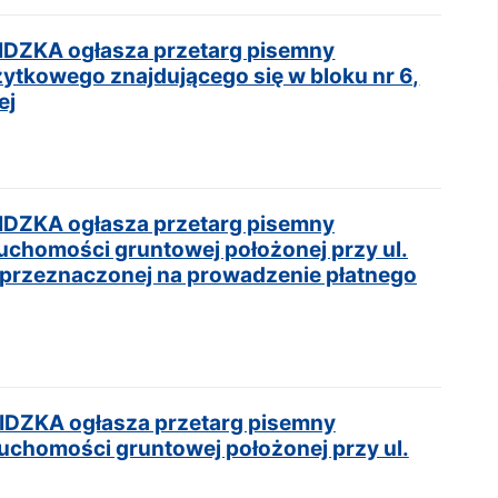
ZKA ogłasza przetarg pisemny
żytkowego znajdującego się w bloku nr 6,
ej
ZKA ogłasza przetarg pisemny
uchomości gruntowej położonej przy ul.
 przeznaczonej na prowadzenie płatnego
ZKA ogłasza przetarg pisemny
uchomości gruntowej położonej przy ul.