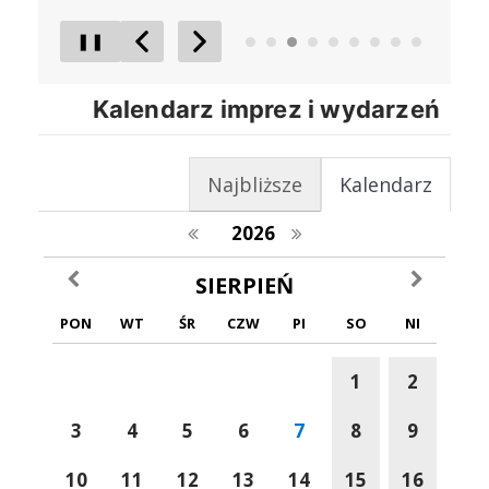
❚❚
Poprzedni Element
Następny Element
Kalendarz imprez i wydarzeń
Najbliższe
Kalendarz
poprzedni rok
następny rok
2026
poprzedni miesiąc
następny m
SIERPIEŃ
PON
WT
ŚR
CZW
PI
SO
NI
1
2
3
4
5
6
7
8
9
10
11
12
13
14
15
16