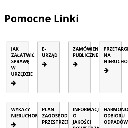
Pomocne Linki
JAK
E-
ZAMÓWIENIA
PRZETARG
ZAŁATWIĆ
URZĄD
PUBLICZNE
NA
SPRAWĘ
NIERUCHO
W
URZĘDZIE
WYKAZY
PLAN
INFORMACJA
HARMON
NIERUCHOMOŚCI
ZAGOSPOD.
O
ODBIORU
PRZESTRZENNEGO
JAKOŚCI
ODPADÓW