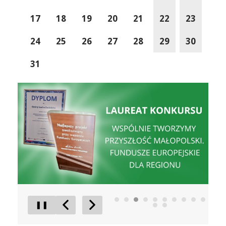
17
18
19
20
21
22
23
24
25
26
27
28
29
30
31
Sucha Beskidzka wśród najlepszych gmin w Polsce
Miejsca 
❚❚
Poprzedni Element
Następny Element