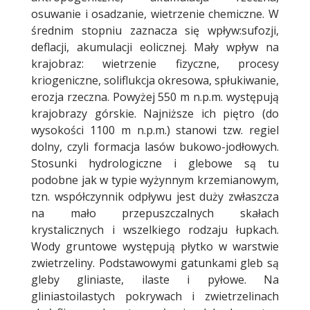
osuwanie i osadzanie, wietrzenie chemiczne. W
średnim stopniu zaznacza się wpływ:sufozji,
deflacji, akumulacji eolicznej. Mały wpływ na
krajobraz: wietrzenie fizyczne, procesy
kriogeniczne, soliflukcja okresowa, spłukiwanie,
erozja rzeczna. Powyżej 550 m n.p.m. występują
krajobrazy górskie. Najniższe ich piętro (do
wysokości 1100 m n.p.m.) stanowi tzw. regiel
dolny, czyli formacja lasów bukowo-jodłowych.
Stosunki hydrologiczne i glebowe są tu
podobne jak w typie wyżynnym krzemianowym,
tzn. współczynnik odpływu jest duży zwłaszcza
na mało przepuszczalnych skałach
krystalicznych i wszelkiego rodzaju łupkach.
Wody gruntowe występują płytko w warstwie
zwietrzeliny. Podstawowymi gatunkami gleb są
gleby gliniaste, ilaste i pyłowe. Na
gliniastoilastych pokrywach i zwietrzelinach