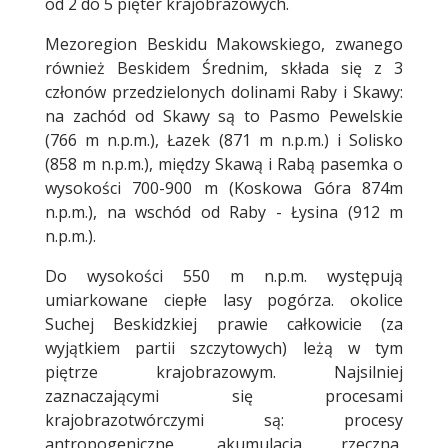
od 2 do 5 pięter krajobrazowych.
Mezoregion Beskidu Makowskiego, zwanego
również Beskidem Średnim, składa się z 3
członów przedzielonych dolinami Raby i Skawy:
na zachód od Skawy są to Pasmo Pewelskie
(766 m n.p.m.), Łazek (871 m n.p.m.) i Solisko
(858 m n.p.m.), między Skawą i Rabą pasemka o
wysokości 700-900 m (Koskowa Góra 874m
n.p.m.), na wschód od Raby - Łysina (912 m
n.p.m.).
Do wysokości 550 m n.p.m. występują
umiarkowane ciepłe lasy pogórza. okolice
Suchej Beskidzkiej prawie całkowicie (za
wyjątkiem partii szczytowych) leżą w tym
piętrze krajobrazowym. Najsilniej
zaznaczającymi się procesami
krajobrazotwórczymi są: procesy
antropogeniczne, akumulacja rzeczna,