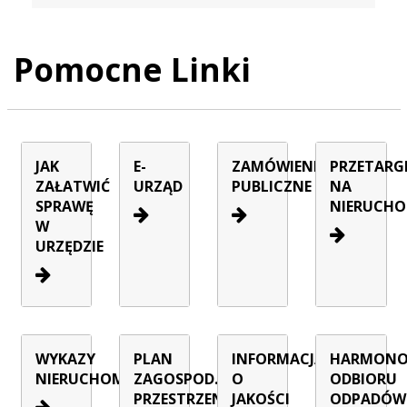
Pomocne Linki
JAK
E-
ZAMÓWIENIA
PRZETARG
ZAŁATWIĆ
URZĄD
PUBLICZNE
NA
SPRAWĘ
NIERUCHO
W
URZĘDZIE
WYKAZY
PLAN
INFORMACJA
HARMON
NIERUCHOMOŚCI
ZAGOSPOD.
O
ODBIORU
PRZESTRZENNEGO
JAKOŚCI
ODPADÓW