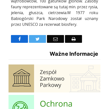
wątrobowców, 100 gatunków glonów. Zasoby
fauny reprezentowane są tutaj min. przez rysia,
jelenia, głuszca, cietrzewia.W 1977 roku
Babiogórski Park Narodowy został uznany
przez UNESCO za rezerwat biosfery.
Facebook
Twitter
Email
Drukuj
Ważne Informacje
Zespół Zamkowo Pałacowy
Ochrona Powietrza