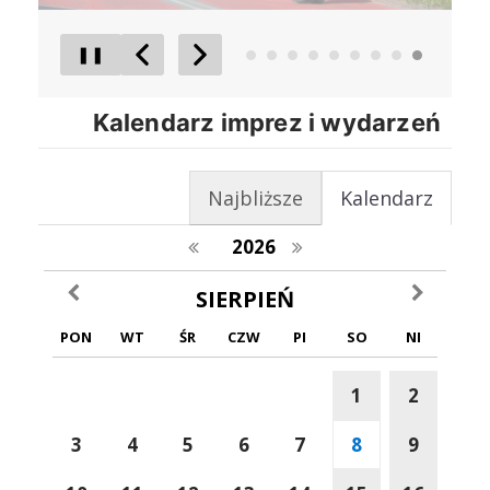
❚❚
Poprzedni Element
Następny Element
Kalendarz imprez i wydarzeń
Najbliższe
Kalendarz
poprzedni rok
następny rok
2026
poprzedni miesiąc
następny m
SIERPIEŃ
PON
WT
ŚR
CZW
PI
SO
NI
1
2
3
4
5
6
7
8
9