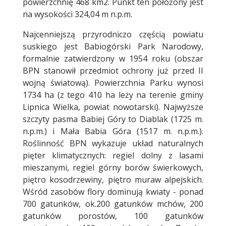
powierzchnię 468 km2. Punkt ten położony jest
na wysokości 324,04 m n.p.m.
Najcenniejszą przyrodniczo częścią powiatu
suskiego jest Babiogórski Park Narodowy,
formalnie zatwierdzony w 1954 roku (obszar
BPN stanowił przedmiot ochrony już przed II
wojną światową). Powierzchnia Parku wynosi
1734 ha (z tego 410 ha leży na terenie gminy
Lipnica Wielka, powiat nowotarski). Najwyższe
szczyty pasma Babiej Góry to Diablak (1725 m.
n.p.m.) i Mała Babia Góra (1517 m. n.p.m.).
Roślinność BPN wykazuje układ naturalnych
pięter klimatycznych: regiel dolny z lasami
mieszanymi, regiel górny borów świerkowych,
piętro kosodrzewiny, piętro muraw alpejskich.
Wśród zasobów flory dominują kwiaty - ponad
700 gatunków, ok.200 gatunków mchów, 200
gatunków porostów, 100 gatunków