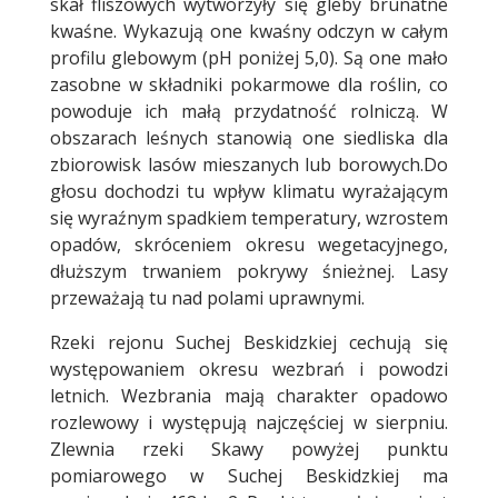
skał fliszowych wytworzyły się gleby brunatne
kwaśne. Wykazują one kwaśny odczyn w całym
profilu glebowym (pH poniżej 5,0). Są one mało
zasobne w składniki pokarmowe dla roślin, co
powoduje ich małą przydatność rolniczą. W
obszarach leśnych stanowią one siedliska dla
zbiorowisk lasów mieszanych lub borowych.Do
głosu dochodzi tu wpływ klimatu wyrażającym
się wyraźnym spadkiem temperatury, wzrostem
opadów, skróceniem okresu wegetacyjnego,
dłuższym trwaniem pokrywy śnieżnej. Lasy
przeważają tu nad polami uprawnymi.
Rzeki rejonu Suchej Beskidzkiej cechują się
występowaniem okresu wezbrań i powodzi
letnich. Wezbrania mają charakter opadowo
rozlewowy i występują najczęściej w sierpniu.
Zlewnia rzeki Skawy powyżej punktu
pomiarowego w Suchej Beskidzkiej ma