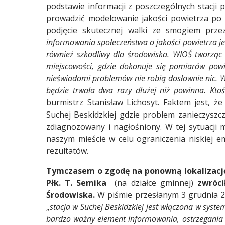
podstawie informacji z poszczególnych stacji
prowadzić modelowanie jakości powietrza po 
podjęcie skutecznej walki ze smogiem prze
informowania społeczeństwa o jakości powietrza j
również szkodliwy dla środowiska.
WIOŚ tworząc 
miejscowości, gdzie dokonuje się pomiarów powie
nieświadomi problemów nie robią dosłownie nic. W
będzie trwała dwa razy dłużej niż powinna. Kto
burmistrz Stanisław Lichosyt. Faktem jest, 
Suchej Beskidzkiej gdzie problem zanieczyszcz
zdiagnozowany i nagłośniony. W tej sytuacji 
naszym mieście w celu ograniczenia niskiej em
rezultatów.
Tymczasem o zgodę na ponowną lokalizację 
Płk. T. Semika
(na działce gminnej)
zwróci
Środowiska.
W piśmie przesłanym 3 grudnia 2
„
stacja w Suchej Beskidzkiej jest włączona w system
bardzo ważny element informowania, ostrzegania