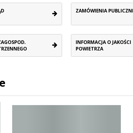
ĄD
ZAMÓWIENIA PUBLICZN
ZAGOSPOD.
INFORMACJA O JAKOŚCI
TRZENNEGO
POWIETRZA
e
Raport o stanie Gminy Sucha Beskidzka za rok 2024