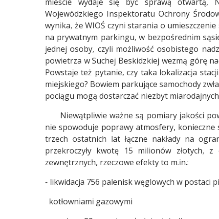
mieście wydaje się być sprawą otwartą, N
Wojewódzkiego Inspektoratu Ochrony Środowis
wynika, że WIOŚ czyni starania o umieszczenie s
na prywatnym parkingu, w bezpośrednim sąsied
jednej osoby, czyli możliwość osobistego nad
powietrza w Suchej Beskidzkiej wezmą górę n
Powstaje też pytanie, czy taka lokalizacja stac
miejskiego? Bowiem parkujące samochody zwłasz
pociągu mogą dostarczać niezbyt miarodajnych 
Niewątpliwie ważne są pomiary jakości powie
nie spowoduje poprawy atmosfery, konieczne s
trzech ostatnich lat łączne nakłady na ogran
przekroczyły kwotę 15 milionów złotych, z
zewnętrznych, rzeczowe efekty to m.in.:
- likwidacja 756 palenisk węglowych w postaci 
kotłowniami gazowymi