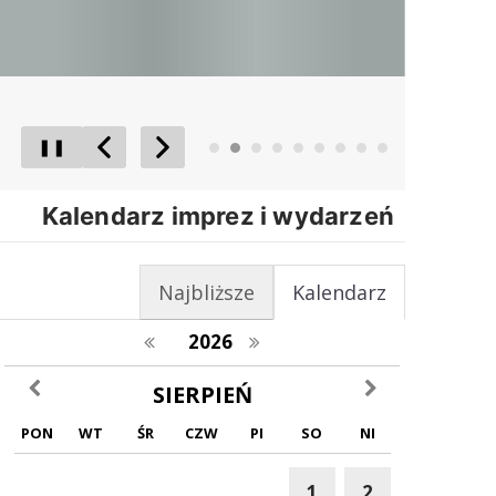
❚❚
Poprzedni Element
Następny Element
Kalendarz imprez i wydarzeń
Najbliższe
Kalendarz
poprzedni rok
następny rok
2026
poprzedni miesiąc
następny miesiąc
SIERPIEŃ
PON
WT
ŚR
CZW
PI
SO
NI
1
2