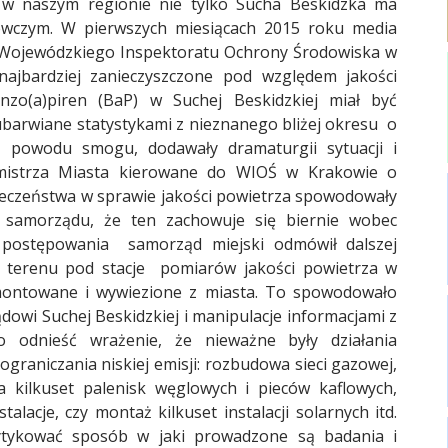
e w naszym regionie nie tylko Sucha Beskidzka ma
ewczym. W pierwszych miesiącach 2015 roku media
 z Wojewódzkiego Inspektoratu Ochrony Środowiska w
ajbardziej zanieczyszczone pod względem jakości
zo(a)piren (BaP) w Suchej Beskidzkiej miał być
ubarwiane statystykami z nieznanego bliżej okresu o
z powodu smogu, dodawały dramaturgii sytuacji i
mistrza Miasta kierowane do WIOŚ w Krakowie o
łeczeństwa w sprawie jakości powietrza spowodowały
m samorządu, że ten zachowuje się biernie wobec
 postępowania samorząd miejski odmówił dalszej
 terenu pod stacje pomiarów jakości powietrza w
emontowane i wywiezione z miasta. To spowodowało
owi Suchej Beskidzkiej i manipulacje informacjami z
 odnieść wrażenie, że nieważne były działania
graniczania niskiej emisji: rozbudowa sieci gazowej,
ja kilkuset palenisk węglowych i pieców kaflowych,
lacje, czy montaż kilkuset instalacji solarnych itd.
rytykować sposób w jaki prowadzone są badania i