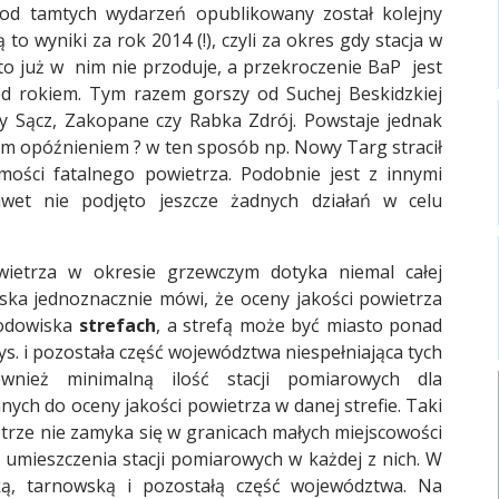
od tamtych wydarzeń opublikowany został kolejny
to wyniki za rok 2014 (!), czyli za okres gdy stacja w
sto już w nim nie przoduje, a przekroczenie BaP jest
d rokiem. Tym razem gorszy od Suchej Beskidzkiej
wy Sącz, Zakopane czy Rabka Zdrój. Powstaje jednak
nym opóźnieniem ? w ten sposób np. Nowy Targ stracił
mości fatalnego powietrza. Podobnie jest z innymi
wet nie podjęto jeszcze żadnych działań w celu
wietrza w okresie grzewczym dotyka niemal całej
iska jednoznacznie mówi, że oceny jakości powietrza
rodowiska
strefach
, a strefą może być miasto ponad
s. i pozostała część województwa niespełniająca tych
wnież minimalną ilość stacji pomiarowych dla
Raport o stanie Gminy Sucha Beskidzka za rok 2024
nych do oceny jakości powietrza w danej strefie. Taki
rze nie zamyka się w granicach małych miejscowości
i umieszczenia stacji pomiarowych w każdej z nich. W
ką, tarnowską i pozostałą część województwa. Na