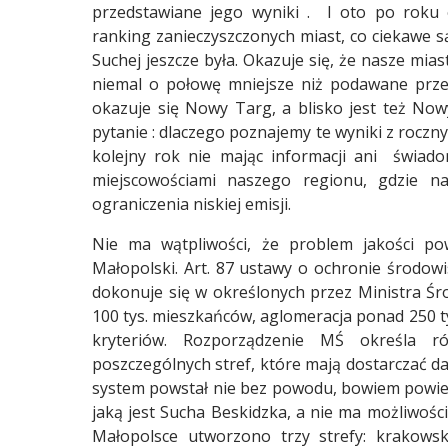
przedstawiane jego wyniki . I oto po roku 
ranking zanieczyszczonych miast, co ciekawe są 
Suchej jeszcze była. Okazuje się, że nasze mia
niemal o połowę mniejsze niż podawane prze
okazuje się Nowy Targ, a blisko jest też No
pytanie : dlaczego poznajemy te wyniki z rocz
kolejny rok nie mając informacji ani świado
miejscowościami naszego regionu, gdzie na
ograniczenia niskiej emisji.
Nie ma wątpliwości, że problem jakości po
Małopolski. Art. 87 ustawy o ochronie środow
dokonuje się w określonych przez Ministra Ś
100 tys. mieszkańców, aglomeracja ponad 250 ty
kryteriów. Rozporządzenie MŚ określa ró
Raport o stanie Gminy Sucha Beskidzka za rok 2025
poszczególnych stref, które mają dostarczać da
system powstał nie bez powodu, bowiem powiet
jaką jest Sucha Beskidzka, a nie ma możliwośc
Małopolsce utworzono trzy strefy: krakows