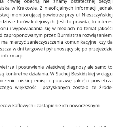
a chwilę obecną nie znamy ostatecznej decyzji
ka w Krakowie. Z nieoficjalnych informacji jednak
tacji monitorującej powietrze przy ul. Nieszczyńskiej
ztwie torów kolejowych. Jeśli to prawda, to interes
zoru i wypowiadania się w mediach na temat jakości
ad zaproponowanym przez Burmistrza rozwiązaniem.
ji ma mierzyć zanieczyszczenia komunikacyjne, czy tła
cza w dni targowe i pył unoszący się po przejeździe
informacji.
trza i postawienie właściwej diagnozy ale samo to
ą konkretne działania. W Suchej Beskidzkiej w ciągu
iczenie niskiej emisji i poprawę jakości powietrza
 czego większość pozyskanych zostało ze źródeł
pieców kaflowych i zastąpienie ich nowoczesnymi