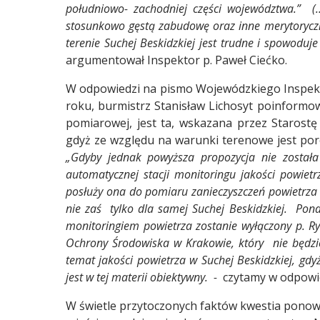
południowo- zachodniej części województwa.” (…
stosunkowo gęstą zabudowę oraz inne merytoryczne
terenie Suchej Beskidzkiej jest trudne i spowoduj
argumentował Inspektor p. Paweł Ciećko.
W odpowiedzi na pismo Wojewódzkiego Inspekt
roku, burmistrz Stanisław Lichosyt poinformowa
pomiarowej, jest ta, wskazana przez Starostę 
gdyż ze względu na warunki terenowe jest po
„Gdyby jednak powyższa propozycja nie została
automatycznej stacji monitoringu jakości powietr
posłuży ona do pomiaru zanieczyszczeń powietrza
łopolsce
Ranking Samorządów
nie zaś tylko dla samej Suchej Beskidzkiej. Po
monitoringiem powietrza zostanie wyłączony p. R
Ochrony Środowiska w Krakowie, który nie będzie
temat jakości powietrza w Suchej Beskidzkiej, gdy
jest w tej materii obiektywny. -
czytamy w odpowie
W świetle przytoczonych faktów kwestia ponown