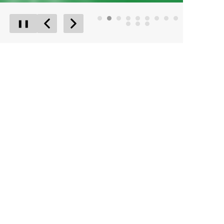
❚❚
Poprzedni Element
Następny Element