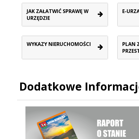
JAK ZAŁATWIĆ SPRAWĘ W
E-URZ
URZĘDZIE
WYKAZY NIERUCHOMOŚCI
PLAN 
PRZES
Dodatkowe Informacj
Raport o stanie Gminy Sucha Beskidzka za rok 2025