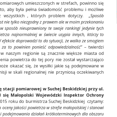
 pomiarowych umieszczonych w strefach, powinno się
to, aby była pełna świadomość problemu i możliwe
z wszystkich , których problem dotyczy. „
Sposób
est nie tylko niezgodny z prawem ale w moim przekonaniu
w sposób nieuprawniony te swoje rankingi jedynie tych
trza najnormalniej w świecie usypia innych, którzy to
 efekcie doprowadzi to do sytuacji, że walka ze smogiem
ś za to powinien ponieść odpowiedzialność”
– twierdzi
że w naszym regionie są znacznie większe miasta od
enia powietrza do tej pory nie został wystarczająco
może okazać się, że wysiłki jakie są podejmowane w
isji w skali regionalnej nie przyniosą oczekiwanych
stacji pomiarowej w Suchej Beskidzkiej przy ul.
ł się Małopolski Wojewódzki Inspektor Ochrony
015 roku do burmistrza Suchej Beskidzkiej czytamy:
 oceny jakości powietrza w strefie małopolskiej i stanowi
 i podejmowania działań krótkoterminowych dla obszaru