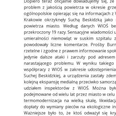
Treść
Dopiero teraz oficjalnie dowiadujemy się, ż
problem z jakością powietrza w okresie grz
ogólnopolskie opierając się na informacjach
Krakowie okrzyknęły Suchą Beskidzką jako n
powietrza miasto. Według danych WIOŚ ben
przekroczony 19 razy. Sensacyjne wiadomości 
umieralności niemowląt w suskim szpitalu 
powodowały liczne komentarze. Prośby Bur
rzetelne i zgodne z prawem informowanie spo
jedynie dalsze ataki i zarzuty pod adrese
narastającego problemu. W wyniku takiego
współpracy z WIOŚ w zakresie udostępnienia
Suchej Beskidzkiej, a urządzenia zastały zd
kolejną ekspansję medialną przeciwko samorząd
udziałem inspektorów z WIOŚ. Można było
podejmowane od wielu lat przez miasto w celu o
termomodernizacja na wielką skalę, likwidac
dopłaty do wymiany pieców na ekologiczne insta
Ważniejsze było to, że ktoś odważył się k