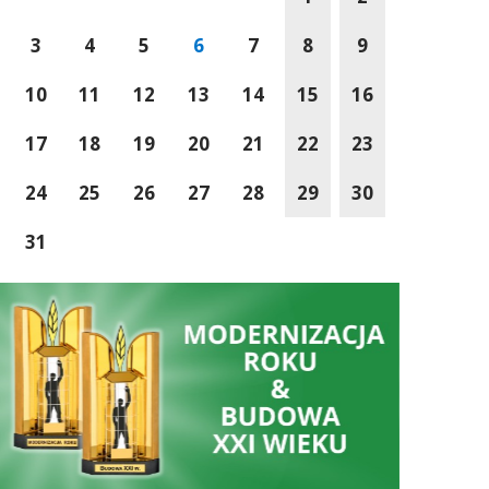
3
4
5
6
7
8
9
10
11
12
13
14
15
16
17
18
19
20
21
22
23
24
25
26
27
28
29
30
31
Wspólnie Tworzymy Przyszłość Małopolski
Sucha Beskidzka wś