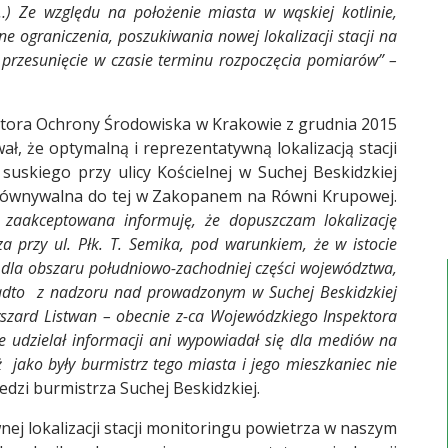
) Ze względu na położenie miasta w wąskiej kotlinie,
 ograniczenia, poszukiwania nowej lokalizacji stacji na
e przesunięcie w czasie terminu rozpoczęcia pomiarów” –
ora Ochrony Środowiska w Krakowie z grudnia 2015
ł, że optymalną i reprezentatywną lokalizacją stacji
suskiego przy ulicy Kościelnej w Suchej Beskidzkiej
równywalna do tej w Zakopanem na Równi Krupowej.
 zaakceptowana informuję, że dopuszczam lokalizację
za przy ul. Płk. T. Semika, pod warunkiem, że w istocie
 dla obszaru południowo-zachodniej części województwa,
Modernizacja Roku
nadto z nadzoru nad prowadzonym w Suchej Beskidzkiej
yszard Listwan – obecnie z-ca Wojewódzkiego Inspektora
 udzielał informacji ani wypowiadał się dla mediów na
ż jako były burmistrz tego miasta i jego mieszkaniec nie
dzi burmistrza Suchej Beskidzkiej.
ej lokalizacji stacji monitoringu powietrza w naszym