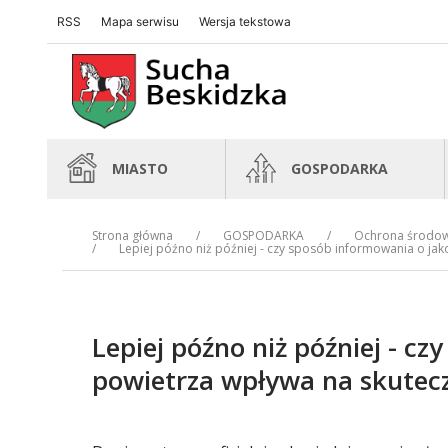
RSS
Mapa serwisu
Wersja tekstowa
Sucha Beskidzka
Sucha Beskidzka
MIASTO
GOSPODARKA
Strona główna
GOSPODARKA
Ochrona środowi
Lepiej późno niż później - czy sposób informowania o ja
Lepiej późno niż później - c
powietrza wpływa na skutec