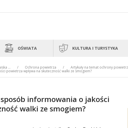
OŚWIATA
KULTURA I TURYSTYKA
ska ...
Ochrona powietrza
Artykuły na temat ochrony powietr
kości powietrza wpływa na skuteczność walki ze smogiem?
zy sposób informowania o jakości
zność walki ze smogiem?