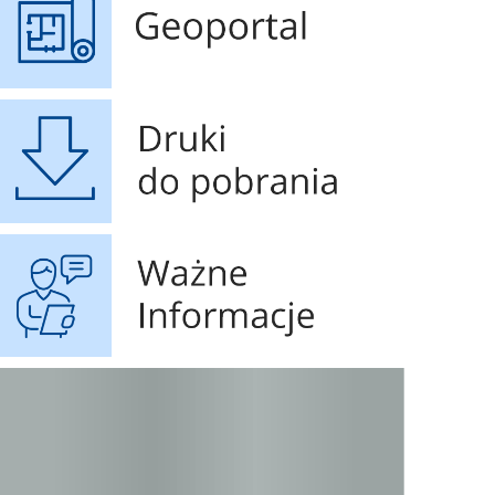
Druki do pobrania
Ważne Informacje
STOP SMOG
Czyste powietrze - 