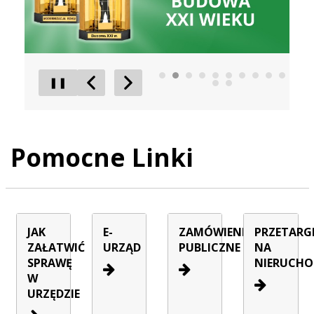
❚❚
Poprzedni Element
Następny Element
Pomocne Linki
JAK
E-
ZAMÓWIENIA
PRZETARG
ZAŁATWIĆ
URZĄD
PUBLICZNE
NA
SPRAWĘ
NIERUCHO
W
URZĘDZIE