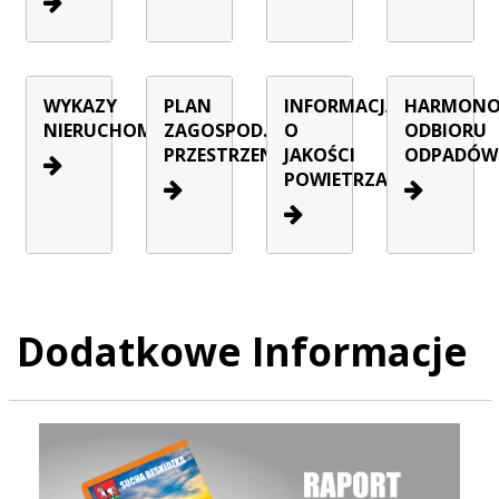
WYKAZY
PLAN
INFORMACJA
HARMON
NIERUCHOMOŚCI
ZAGOSPOD.
O
ODBIORU
PRZESTRZENNEGO
JAKOŚCI
ODPADÓW
POWIETRZA
Dodatkowe Informacje
Raport o stanie Gminy Sucha Beskidzka za rok 2025