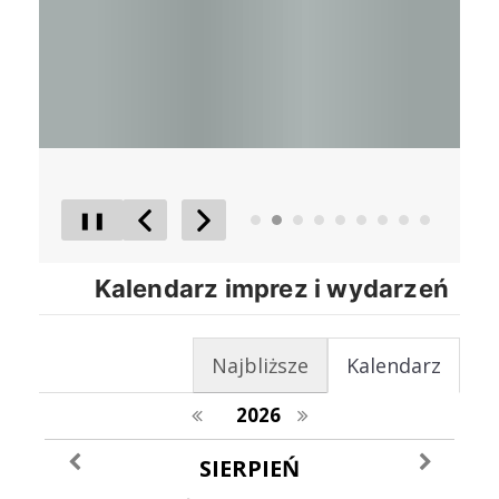
❚❚
Poprzedni Element
Następny Element
Kalendarz imprez i wydarzeń
Najbliższe
Kalendarz
poprzedni rok
następny rok
2026
poprzedni miesiąc
następny m
SIERPIEŃ