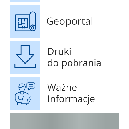
Geoportal
Druki do pobrania
Ważne Informacje
Raport o stanie Gminy Sucha Beskidzka za rok 2024
STOP 