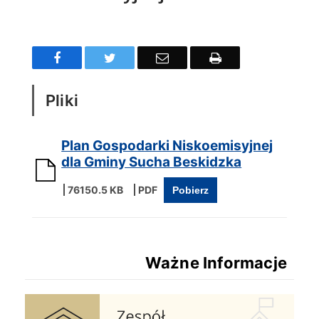
Treść
Facebook
Twitter
Email
Drukuj
Pliki
Plan Gospodarki Niskoemisyjnej
dla Gminy Sucha Beskidzka
76150.5 KB
Pobierz
Ważne Informacje
Zespół Zamkowo Pałacowy