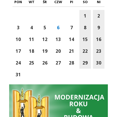
PON
WT
ŚR
CZW
PI
SO
NI
1
2
3
4
5
6
7
8
9
10
11
12
13
14
15
16
17
18
19
20
21
22
23
24
25
26
27
28
29
30
31
Modernizacja Roku
Wspólni