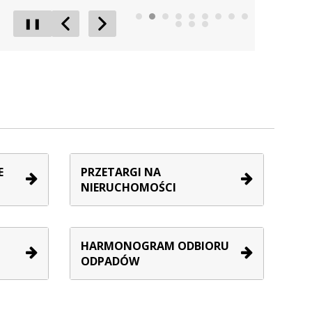
❚❚
Poprzedni Element
Następny Element
E
PRZETARGI NA
NIERUCHOMOŚCI
HARMONOGRAM ODBIORU
ODPADÓW