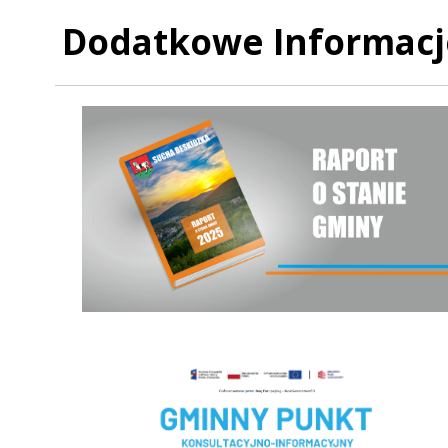
Dodatkowe Informacj
Raport o stanie Gminy Sucha Beskidzka za rok 2025
Czyste powietrze - Gminny punkt konsultacyjny