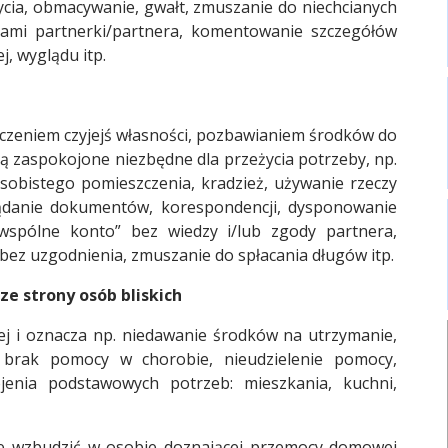
cia, obmacywanie, gwałt, zmuszanie do niechcianych
eniami partnerki/partnera, komentowanie szczegółów
, wyglądu itp.
czeniem czyjejś własności, pozbawianiem środków do
są zaspokojone niezbędne dla przeżycia potrzeby, np.
sobistego pomieszczenia, kradzież, używanie rzeczy
lądanie dokumentów, korespondencji, dysponowanie
 wspólne konto” bez wiedzy i/lub zgody partnera,
bez uzgodnienia, zmuszanie do spłacania długów itp.
e strony osób bliskich
Raport o stanie Gminy Sucha Beskidzka za rok 2024
j i oznacza np. niedawanie środków na utrzymanie,
, brak pomocy w chorobie, nieudzielenie pomocy,
jenia podstawowych potrzeb: mieszkania, kuchni,
e wzbudzić w osobie doznającej przemocy domowej