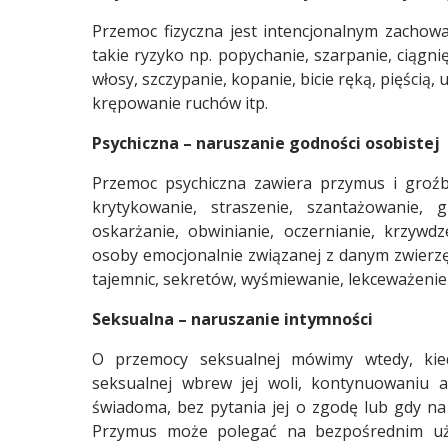
Przemoc fizyczna jest intencjonalnym zachow
takie ryzyko np. popychanie, szarpanie, ciągnięc
włosy, szczypanie, kopanie, bicie ręką, pięścią
krępowanie ruchów itp.
Psychiczna – naruszanie godności osobistej
Przemoc psychiczna zawiera przymus i groźby
krytykowanie, straszenie, szantażowanie, gr
oskarżanie, obwinianie, oczernianie, krzywd
osoby emocjonalnie związanej z danym zwierzęc
tajemnic, sekretów, wyśmiewanie, lekceważenie 
Seksualna – naruszanie intymności
O przemocy seksualnej mówimy wtedy, kie
seksualnej wbrew jej woli, kontynuowaniu a
świadoma, bez pytania jej o zgodę lub gdy n
Przymus może polegać na bezpośrednim uży