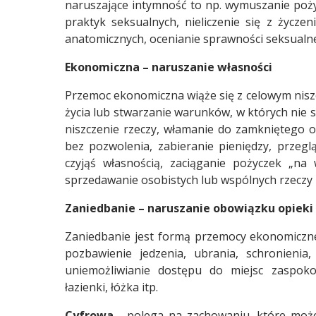
naruszające intymność to np. wymuszanie poży
praktyk seksualnych, nieliczenie się z życz
anatomicznych, ocenianie sprawności seksualnej
Ekonomiczna – naruszanie własności
Przemoc ekonomiczna wiąże się z celowym nisz
życia lub stwarzanie warunków, w których nie 
niszczenie rzeczy, włamanie do zamkniętego o
bez pozwolenia, zabieranie pieniędzy, przeg
czyjąś własnością, zaciąganie pożyczek „na
sprzedawanie osobistych lub wspólnych rzeczy 
Zaniedbanie – naruszanie obowiązku opieki z
Raport o stanie Gminy Sucha Beskidzka za rok 2025
Zaniedbanie jest formą przemocy ekonomiczne
pozbawienie jedzenia, ubrania, schronienia
uniemożliwianie dostępu do miejsc zaspoko
łazienki, łóżka itp.
Cyfrowa
- polega na zachowaniu, które moż