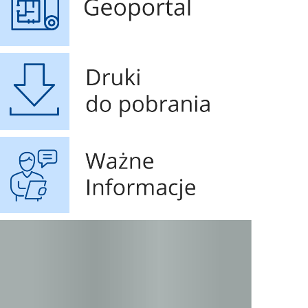
Druki do pobrania
Ważne Informacje
STOP SMOG
Czyste powietrze - 