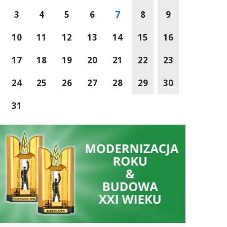
3
4
5
6
7
8
9
10
11
12
13
14
15
16
17
18
19
20
21
22
23
24
25
26
27
28
29
30
31
Wspólnie Tworzymy Przyszłość Małopolski
Sucha Beskidzka wś