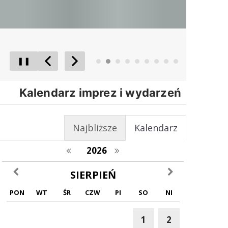
❚❚
Poprzedni Element
Następny Element
Kalendarz imprez i wydarzeń
Najbliższe
Kalendarz
poprzedni rok
następny rok
2026
poprzedni miesiąc
następny miesiąc
SIERPIEŃ
PON
WT
ŚR
CZW
PI
SO
NI
1
2