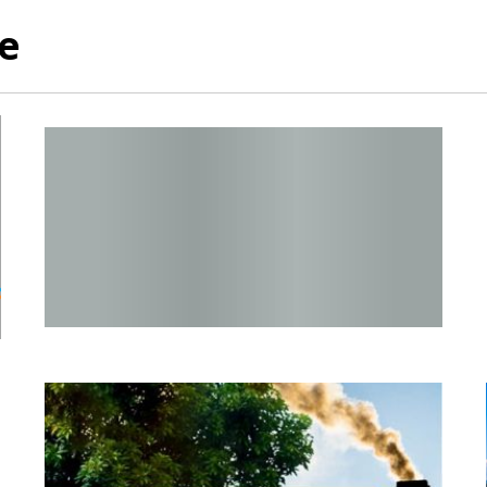
e
Raport o stanie Gminy Sucha Beskidzka za rok 2024
EKOINTERWENCJA