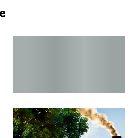
e
Raport o stanie Gminy Sucha Beskidzka za rok 2024
EKOINTERWENCJA