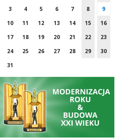
3
4
5
6
7
8
9
10
11
12
13
14
15
16
17
18
19
20
21
22
23
24
25
26
27
28
29
30
31
Wspólnie Tworzymy Przyszłość Małopolski
Sucha Beskidzka wś