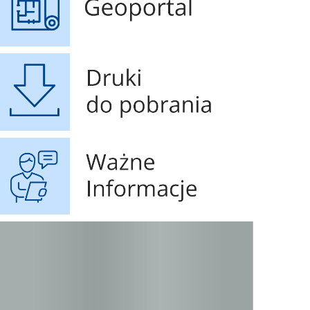
Druki do pobrania
Ważne Informacje
STOP SMOG
Czyste powietrze 