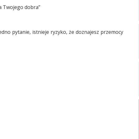
la Twojego dobra”
jedno pytanie, istnieje ryzyko, że doznajesz przemocy
Raport o stanie Gminy Sucha Beskidzka za rok 2024