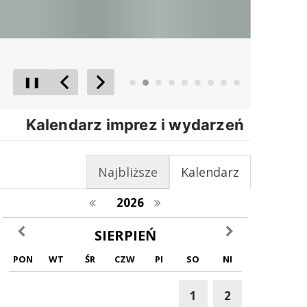
❚❚
Poprzedni Element
Następny Element
Kalendarz imprez i wydarzeń
Najbliższe
Kalendarz
poprzedni rok
następny rok
2026
poprzedni miesiąc
następny miesiąc
SIERPIEŃ
PON
WT
ŚR
CZW
PI
SO
NI
1
2