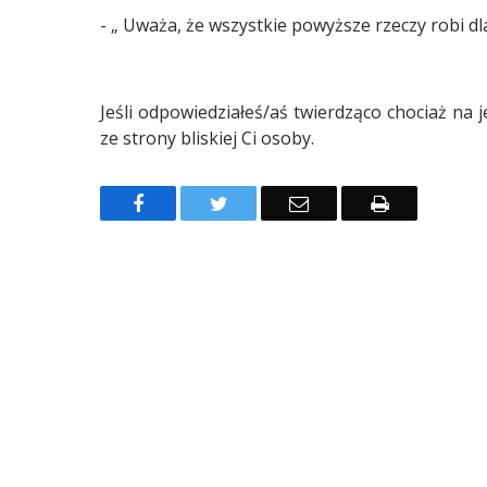
- „ Uważa, że wszystkie powyższe rzeczy robi d
Jeśli odpowiedziałeś/aś twierdząco chociaż na 
ze strony bliskiej Ci osoby.
Facebook
Twitter
Email
Drukuj
Raport o stanie Gminy Sucha Beskidzka za rok 2025