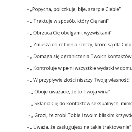
- „Popycha, policzkuje, bije, szarpie Ciebie”
- „ Traktuje w sposób, który Cię rani”
- „ Obrzuca Cię obelgami, wyzwiskami”
- „ Zmusza do robienia rzeczy, które są dla Cieb
- „ Domaga się ograniczenia Twoich kontaktów z
- „ Kontroluje w pełni wszystkie wydatki w domu
- „ W przypływie złości niszczy Twoją własność”
- „ Oboje uważacie, że to Twoja wina”
- „ Skłania Cię do kontaktów seksualnych, mimo
- „ Grozi, że zrobi Tobie i twoim bliskim krzywdę
- „ Uważa, że zasługujesz na takie traktowanie”