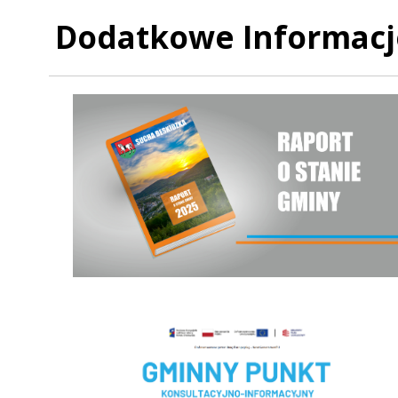
Dodatkowe Informacj
Raport o stanie Gminy Sucha Beskidzka za rok 2025
Czyste powietrze - Gminny punkt konsultacyjny