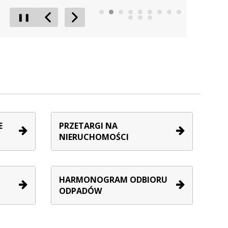
❚❚
Poprzedni Element
Następny Element
E
PRZETARGI NA
NIERUCHOMOŚCI
HARMONOGRAM ODBIORU
ODPADÓW