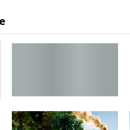
e
Raport o stanie Gminy Sucha Beskidzka za rok 2024
EKOINTERWENCJA