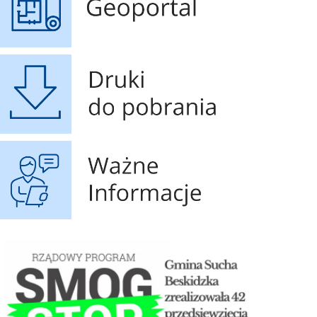
Druki do pobrania
Ważne Informacje
STOP SMOG
Czyste powietrze - 