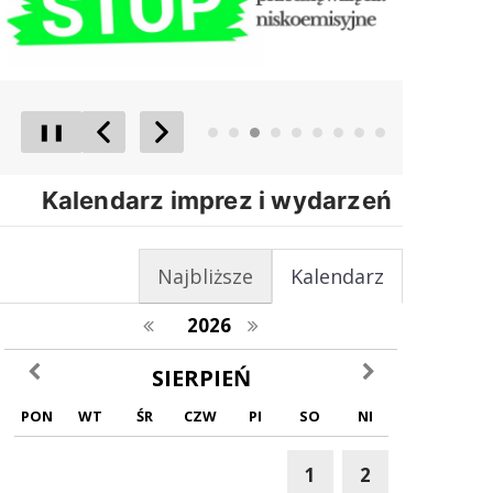
❚❚
Poprzedni Element
Następny Element
Kalendarz imprez i wydarzeń
Najbliższe
Kalendarz
poprzedni rok
następny rok
2026
poprzedni miesiąc
następny miesiąc
SIERPIEŃ
PON
WT
ŚR
CZW
PI
SO
NI
1
2