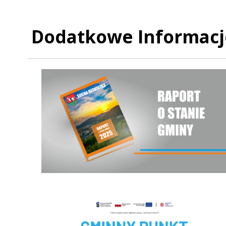
Dodatkowe Informacj
Raport o stanie Gminy Sucha Beskidzka za rok 2025
Czyste powietrze - Gminny punkt konsultacyjny