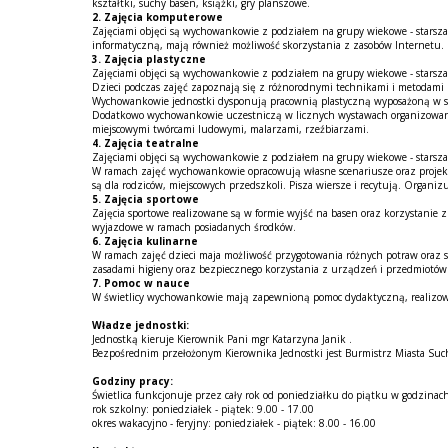
kształtki, suchy basen, książki, gry planszowe.
2. Zajęcia komputerowe
Zajęciami objęci są wychowankowie z podziałem na grupy wiekowe - starsza
informatyczną, mają również możliwość skorzystania z zasobów Internetu.
3. Zajęcia plastyczne
Zajęciami objęci są wychowankowie z podziałem na grupy wiekowe - starsza
Dzieci podczas zajęć zapoznają się z różnorodnymi technikami i metodami 
Wychowankowie jednostki dysponują pracownią plastyczną wyposażoną w szt
Dodatkowo wychowankowie uczestniczą w licznych wystawach organizowany
miejscowymi twórcami ludowymi, malarzami, rzeźbiarzami.
4. Zajęcia teatralne
Zajęciami objęci są wychowankowie z podziałem na grupy wiekowe - starsza
W ramach zajęć wychowankowie opracowują własne scenariusze oraz projektu
są dla rodziców, miejscowych przedszkoli. Pisza wiersze i recytują. Organiz
5. Zajęcia sportowe
Zajęcia sportowe realizowane są w formie wyjść na basen oraz korzystanie 
wyjazdowe w ramach posiadanych środków.
6. Zajęcia kulinarne
W ramach zajęć dzieci maja możliwość przygotowania różnych potraw oraz 
zasadami higieny oraz bezpiecznego korzystania z urządzeń i przedmiotó
7. Pomoc w nauce
W świetlicy wychowankowie mają zapewnioną pomoc dydaktyczną, realizowa
Władze jednostki:
Jednostką kieruje Kierownik Pani mgr Katarzyna Janik .
Bezpośrednim przełożonym Kierownika Jednostki jest Burmistrz Miasta Such
Godziny pracy:
Świetlica funkcjonuje przez cały rok od poniedziałku do piątku w godzinac
rok szkolny: poniedziałek - piątek: 9.00 - 17.00
okres wakacyjno - feryjny: poniedziałek - piątek: 8.00 - 16.00