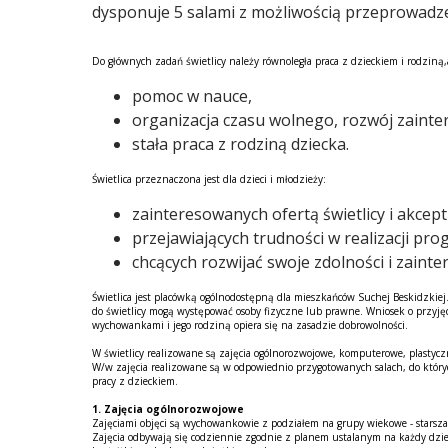
dysponuje 5 salami z możliwością przeprowadze
Do głównych zadań świetlicy należy równoległa praca z dzieckiem i rodziną,
pomoc w nauce,
organizacja czasu wolnego, rozwój zainte
stała praca z rodziną dziecka.
Świetlica przeznaczona jest dla dzieci i młodzieży:
zainteresowanych ofertą świetlicy i akcept
przejawiających trudności w realizacji pr
chcących rozwijać swoje zdolności i zainte
Świetlica jest placówką ogólnodostępną dla mieszkańców Suchej Beskidzkiej.
do świetlicy mogą występować osoby fizyczne lub prawne. Wniosek o przyjęc
wychowankami i jego rodziną opiera się na zasadzie dobrowolności.
Raport o stanie Gminy Sucha Beskidzka za rok 2025
W świetlicy realizowane są zajęcia ogólnorozwojowe, komputerowe, plastyczn
W/w zajęcia realizowane są w odpowiednio przygotowanych salach, do który
pracy z dzieckiem.
1. Zajęcia ogólnorozwojowe
Zajęciami objęci są wychowankowie z podziałem na grupy wiekowe - starsza
Zajęcia odbywają się codziennie zgodnie z planem ustalanym na każdy dzie