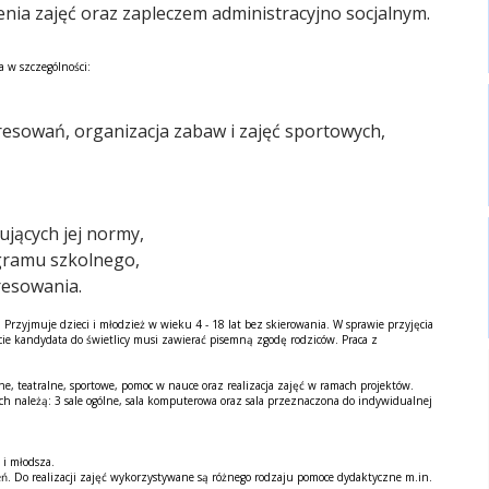
nia zajęć oraz zapleczem administracyjno socjalnym.
a w szczególności:
resowań, organizacja zabaw i zajęć sportowych,
ujących jej normy,
ogramu szkolnego,
resowania.
 Przyjmuje dzieci i młodzież w wieku 4 - 18 lat bez skierowania. W sprawie przyjęcia
ie kandydata do świetlicy musi zawierać pisemną zgodę rodziców. Praca z
Raport o stanie Gminy Sucha Beskidzka za rok 2024
e, teatralne, sportowe, pomoc w nauce oraz realizacja zajęć w ramach projektów.
ch należą: 3 sale ogólne, sala komputerowa oraz sala przeznaczona do indywidualnej
 i młodsza.
ń. Do realizacji zajęć wykorzystywane są różnego rodzaju pomoce dydaktyczne m.in.