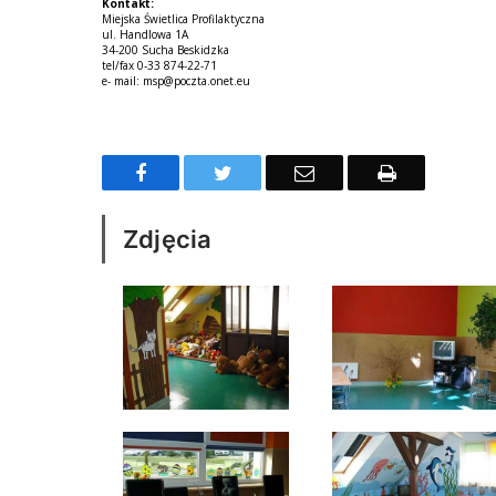
Kontakt:
Miejska Świetlica Profilaktyczna
ul. Handlowa 1A
34-200 Sucha Beskidzka
tel/fax 0-33 874-22-71
e- mail: msp@poczta.onet.eu
Facebook
Twitter
Email
Drukuj
Zdjęcia
łopolsce
Ranking Samorządów