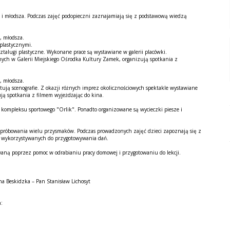
 i młodsza. Podczas zajęć podopieczni zaznajamiają się z podstawową wiedzą
, młodsza.
plastycznymi.
alugi plastyczne. Wykonane prace są wystawiane w galerii placówki.
ch w Galerii Miejskiego Ośrodka Kultury Zamek, organizują spotkania z
, młodsza.
ją scenografie. Z okazji różnych imprez okolicznościowych spektakle wystawiane
ują spotkania z filmem wyjeżdżając do kina.
z kompleksu sportowego "Orlik". Ponadto organizowane są wycieczki piesze i
spróbowania wielu przysmaków. Podczas prowadzonych zajęć dzieci zapoznają się z
w wykorzystywanych do przygotowywania dań.
ną poprzez pomoc w odrabianiu pracy domowej i przygotowaniu do lekcji.
a Beskidzka – Pan Stanisław Lichosyt
h: