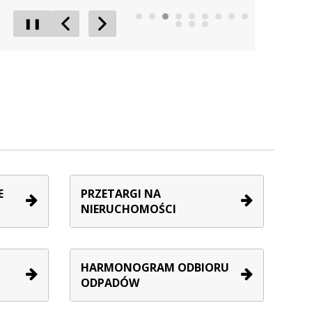
❚❚
Poprzedni Element
Następny Element
E
PRZETARGI NA
NIERUCHOMOŚCI
HARMONOGRAM ODBIORU
ODPADÓW