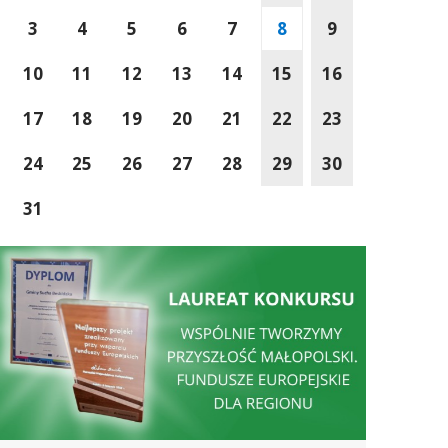
3
4
5
6
7
8
9
10
11
12
13
14
15
16
17
18
19
20
21
22
23
24
25
26
27
28
29
30
31
Wspólnie Tworzymy Przyszłość Małopolski
Sucha Beskidzka wś