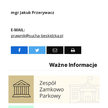
Treść
mgr Jakub Przerywacz
E-MAIL:
prawnik@sucha-beskidzka.pl
Facebook
Twitter
Email
Drukuj
Ważne Informacje
Zespół Zamkowo Pałacowy
Ochrona Powietrza