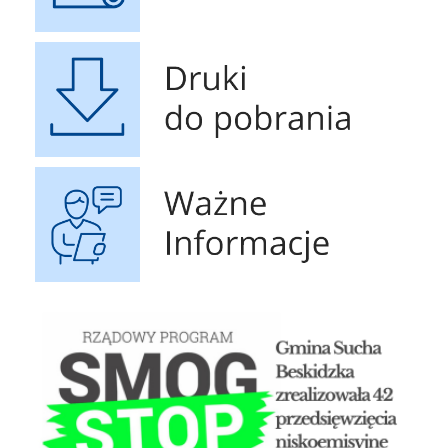
Druki do pobrania
Ważne Informacje
OG
Czyste powietrze - Gminny p