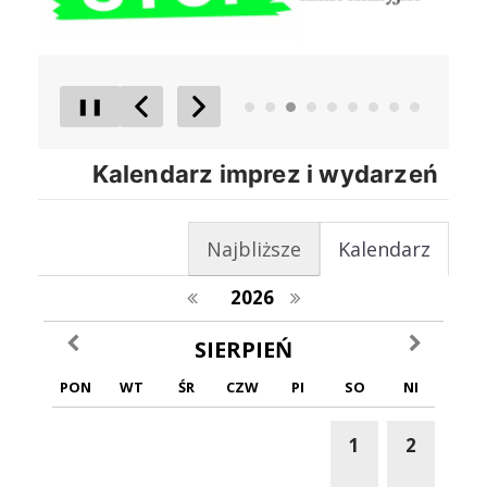
❚❚
Poprzedni Element
Następny Element
Kalendarz imprez i wydarzeń
Najbliższe
Kalendarz
poprzedni rok
następny rok
2026
poprzedni miesiąc
następny m
SIERPIEŃ
PON
WT
ŚR
CZW
PI
SO
NI
1
2