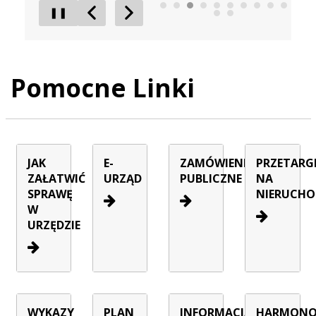
❚❚
Poprzedni Element
Następny Element
Pomocne Linki
JAK
E-
ZAMÓWIENIA
PRZETARG
ZAŁATWIĆ
URZĄD
PUBLICZNE
NA
SPRAWĘ
NIERUCHO
W
URZĘDZIE
WYKAZY
PLAN
INFORMACJA
HARMON