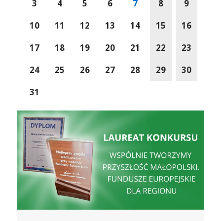
3
4
5
6
7
8
9
10
11
12
13
14
15
16
17
18
19
20
21
22
23
24
25
26
27
28
29
30
31
łopolski
Sucha Beskidzka wśród najlepszych gmin w Polsce