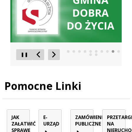
❚❚
Poprzedni Element
Następny Element
Pomocne Linki
JAK
E-
ZAMÓWIENIA
PRZETARG
ZAŁATWIĆ
URZĄD
PUBLICZNE
NA
SPRAWĘ
NIERUCHO