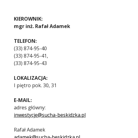
Treść
KIEROWNIK:
mgr inż. Rafał Adamek
TELEFON:
(33) 874-95-40
(33) 874-95-41,
(33) 874-95-43
LOKALIZACJA:
I piętro pok. 30, 31
E-MAIL:
adres główny:
inwestycje@sucha-beskidzka.pl
Rafał Adamek
adamek@sucha-beskidzka.pl