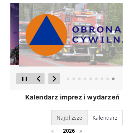
Obrona Cywilna
Raport o
❚❚
Poprzedni Element
Następny Element
Kalendarz imprez i wydarzeń
Najbliższe
Kalendarz
poprzedni rok
następny rok
2026