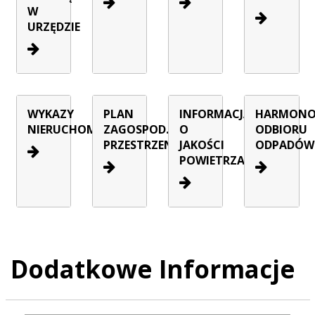
W
URZĘDZIE
WYKAZY
PLAN
INFORMACJA
HARMON
NIERUCHOMOŚCI
ZAGOSPOD.
O
ODBIORU
PRZESTRZENNEGO
JAKOŚCI
ODPADÓW
POWIETRZA
Dodatkowe Informacje