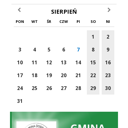
poprzedni miesiąc
następny m
SIERPIEŃ
PON
WT
ŚR
CZW
PI
SO
NI
1
2
3
4
5
6
7
8
9
10
11
12
13
14
15
16
17
18
19
20
21
22
23
24
25
26
27
28
29
30
31
Gmina Dobra Do Życia
Ranking