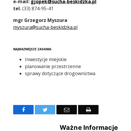
e-mail:
gj
opek@sucha-beskidzka.pl
tel.
(33) 874-95-41
mgr Grzegorz Myszura
myszura@sucha-beskidzka.pl
NAJWAŻNIEJSZE ZADANIA:
Inwestycje miejskie
planowanie przestrzenne
sprawy dotyczące drogownictwa
Facebook
Twitter
Email
Drukuj
Ważne Informacje