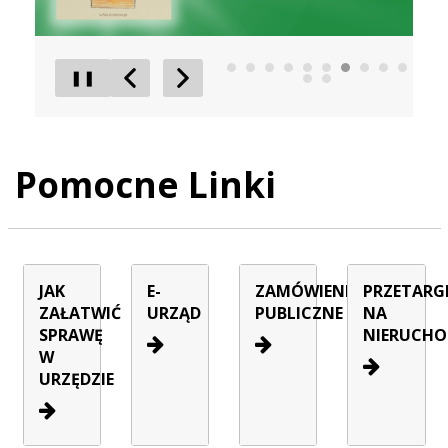
❚❚
Poprzedni Element
Następny Element
Pomocne Linki
JAK
E-
ZAMÓWIENIA
PRZETARG
ZAŁATWIĆ
URZĄD
PUBLICZNE
NA
SPRAWĘ
NIERUCHO
W
URZĘDZIE