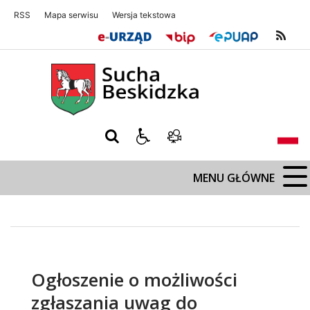
RSS
Mapa serwisu
Wersja tekstowa
Sucha Beskidzka
Sucha Beskidz
MENU GŁÓWNE
Ogłoszenie o możliwości
zgłaszania uwag do