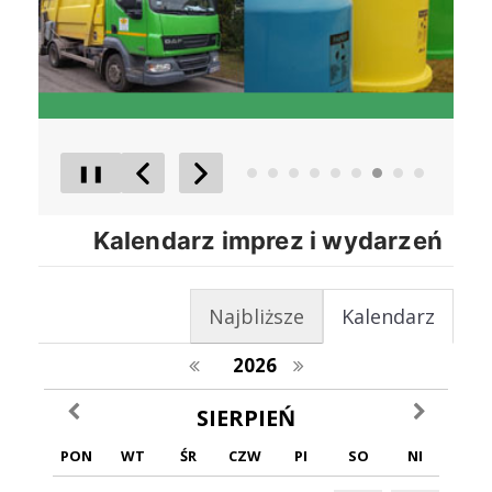
❚❚
Poprzedni Element
Następny Element
Kalendarz imprez i wydarzeń
Najbliższe
Kalendarz
poprzedni rok
następny rok
2026
poprzedni miesiąc
następny m
SIERPIEŃ
PON
WT
ŚR
CZW
PI
SO
NI