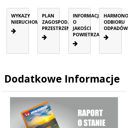
WYKAZY
PLAN
INFORMACJA
HARMON
NIERUCHOMOŚCI
ZAGOSPOD.
O
ODBIORU
PRZESTRZENNEGO
JAKOŚCI
ODPADÓW
POWIETRZA
Dodatkowe Informacje
Raport o stanie Gminy Sucha Beskidzka za rok 2025