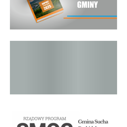
Raport o stanie Gminy Sucha Beskidzka za rok 2024
STOP SMOG