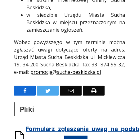
na stronie internetowej Gminy Sucha
Beskidzka,
w siedzibie Urzędu Miasta Sucha
Beskidzka w miejscu przeznaczonym na
zamieszczanie ogłoszeń.
Wobec powyższego w tym terminie można
zgłaszać uwagi dotyczące oferty na adres:
Urząd Miasta Sucha Beskidzka ul. Mickiewicza
19, 34-200 Sucha Beskidzka, fax 33 874 95 32,
e-mail:
promocja@sucha-beskidzka.pl
Facebook
Twitter
Email
Drukuj
Pliki
Formularz_zglaszania_uwag_na_podsta