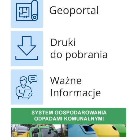
Druki do pobrania
Ważne Informacje
Gospodarowanie Odpadami Komunalnymi
czyste p