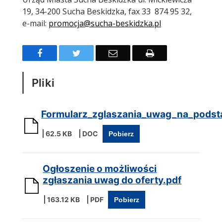
19, 34-200 Sucha Beskidzka, fax 33 874 95 32,
e-mail:
promocja@sucha-beskidzka.pl
Facebook
Twitter
Email
Drukuj
Pliki
Formularz_zglaszania_uwag_na_podsta
62.5 KB
Pobierz
Ogłoszenie o możliwości
zgłaszania uwag do oferty.pdf
163.12 KB
Pobierz