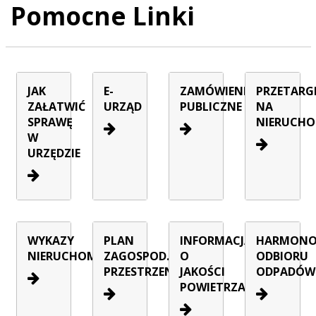
Pomocne Linki
JAK
E-
ZAMÓWIENIA
PRZETARG
ZAŁATWIĆ
URZĄD
PUBLICZNE
NA
SPRAWĘ
NIERUCHO
W
URZĘDZIE
WYKAZY
PLAN
INFORMACJA
HARMON
NIERUCHOMOŚCI
ZAGOSPOD.
O
ODBIORU
PRZESTRZENNEGO
JAKOŚCI
ODPADÓW
POWIETRZA