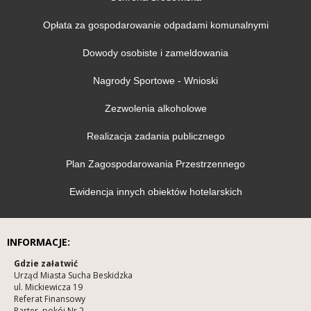
Opłata za gospodarowanie odpadami komunalnymi
Dowody osobiste i zameldowania
Nagrody Sportowe - Wnioski
Zezwolenia alkoholowe
Realizacja zadania publicznego
Plan Zagospodarowania Przestrzennego
Ewidencja innych obiektów hotelarskich
INFORMACJE:
Gdzie załatwić
Urząd Miasta Sucha Beskidzka
ul. Mickiewicza 19
Referat Finansowy
Parter, pokój Nr 2,