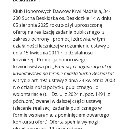
Klub Honorowych Dawców Krwi Nadzieja, 34-
200 Sucha Beskidzka os. Beskidzkie 14 w dniu
05 sierpnia 2025 roku złożył uproszczoną
ofertę na realizację zadania publicznego z
zakresu ochrony i promocji zdrowia, w tym
działalności leczniczej w rozumieniu ustawy z
dnia 15 kwietnia 2011 r. o działalności
leczniczej– Promocja honorowego
krwiodawstwa pn.
„Promocja i organizacja akcji
krwiodawstwa na terenie miasta Sucha Beskidzka”
w trybie art. 19a ustawy z dnia 24 kwietnia 2003
r. o działalności pożytku publicznego i o
wolontariacie (t. j. Dz. U. z 2024 r., poz. 1491, z
późn. zm.) zwanej w dalszej części ustawą
(zlecenie realizacji zadania publicznego w
formie wspierania, z pominięciem otwartego
konkursu ofert). Oferta spełnia wymogi
określone w art. 19a ww. ustawy.