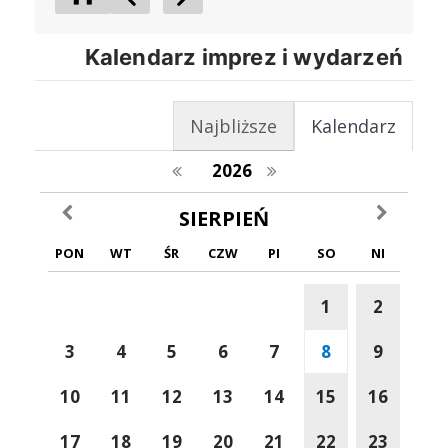
Poprzedni Element
Następny Element
Kalendarz imprez i wydarzeń
Najbliższe
Kalendarz
poprzedni rok
następny rok
2026
poprzedni miesiąc
następny m
SIERPIEŃ
PON
WT
ŚR
CZW
PI
SO
NI
1
2
3
4
5
6
7
8
9
10
11
12
13
14
15
16
17
18
19
20
21
22
23