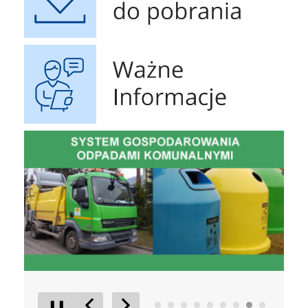
Ważne Informacje
czyste powietrze
Obrona 
❚❚