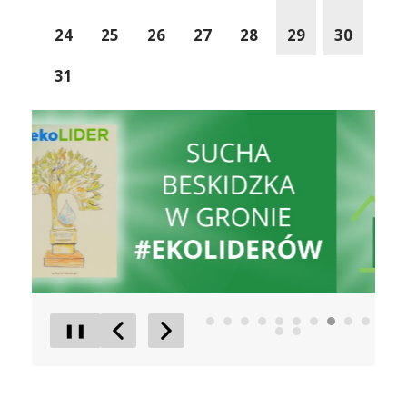
24
25
26
27
28
29
30
31
Liderzy Inwestycji
Gmina D
❚❚
Poprzedni Element
Następny Element