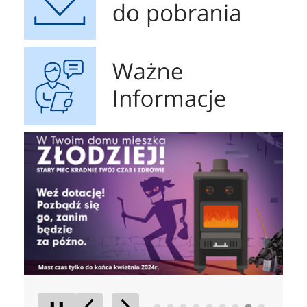
Ważne Informacje
czyste powietrze
Obrona 
❚❚