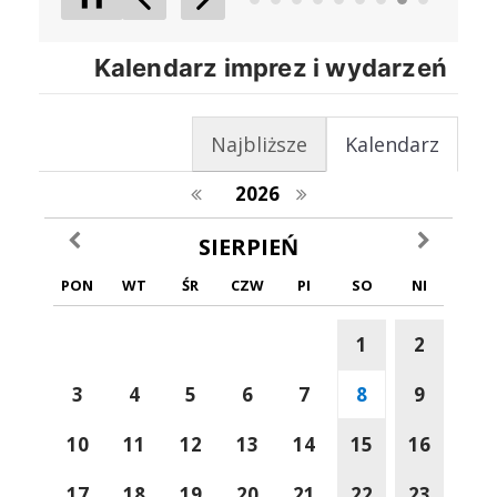
Poprzedni Element
Następny Element
Kalendarz imprez i wydarzeń
Najbliższe
Kalendarz
poprzedni rok
następny rok
2026
poprzedni miesiąc
następny m
SIERPIEŃ
PON
WT
ŚR
CZW
PI
SO
NI
1
2
3
4
5
6
7
8
9
10
11
12
13
14
15
16
17
18
19
20
21
22
23