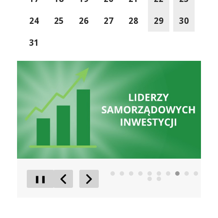
24
25
26
27
28
29
30
31
Liderzy Inwestycji
Gmina D
❚❚
Poprzedni Element
Następny Element