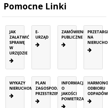
Pomocne Linki
JAK
E-
ZAMÓWIENIA
PRZETARG
ZAŁATWIĆ
URZĄD
PUBLICZNE
NA
SPRAWĘ
NIERUCHO
W
URZĘDZIE
WYKAZY
PLAN
INFORMACJA
HARMON
NIERUCHOMOŚCI
ZAGOSPOD.
O
ODBIORU
PRZESTRZENNEGO
JAKOŚCI
ODPADÓW
POWIETRZA