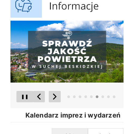
Gospodarowanie Odpadami Komunalnymi
czyste p
❚❚
Poprzedni Element
Następny Element
Kalendarz imprez i wydarzeń