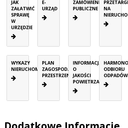
JAK
E-
ZAMÓWIENIA
PRZETARG
ZAŁATWIĆ
URZĄD
PUBLICZNE
NA
SPRAWĘ
NIERUCHO
W
URZĘDZIE
WYKAZY
PLAN
INFORMACJA
HARMON
NIERUCHOMOŚCI
ZAGOSPOD.
O
ODBIORU
PRZESTRZENNEGO
JAKOŚCI
ODPADÓW
POWIETRZA
Dodatkowe Informacje