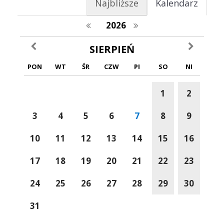
Najbliższe
Kalendarz
poprzedni rok
następny rok
2026
poprzedni miesiąc
następny m
SIERPIEŃ
PON
WT
ŚR
CZW
PI
SO
NI
1
2
3
4
5
6
7
8
9
10
11
12
13
14
15
16
17
18
19
20
21
22
23
24
25
26
27
28
29
30
31