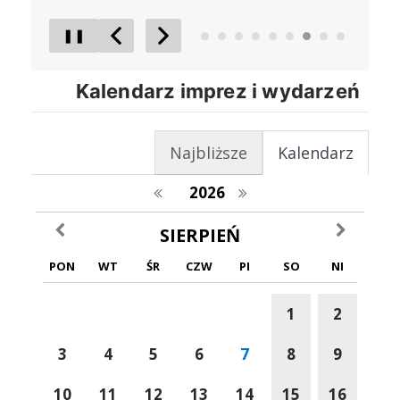
❚❚
Poprzedni Element
Następny Element
Kalendarz imprez i wydarzeń
Najbliższe
Kalendarz
poprzedni rok
następny rok
2026
poprzedni miesiąc
następny m
SIERPIEŃ
PON
WT
ŚR
CZW
PI
SO
NI
1
2
3
4
5
6
7
8
9
10
11
12
13
14
15
16