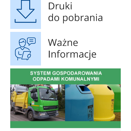
Ważne Informacje
czyste powietrze
Obrona 