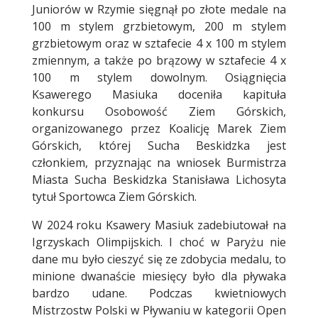
Juniorów w Rzymie sięgnął po złote medale na
100 m stylem grzbietowym, 200 m stylem
grzbietowym oraz w sztafecie 4 x 100 m stylem
zmiennym, a także po brązowy w sztafecie 4 x
100 m stylem dowolnym. Osiągnięcia
Ksawerego Masiuka doceniła kapituła
konkursu Osobowość Ziem Górskich,
organizowanego przez Koalicję Marek Ziem
Górskich, której Sucha Beskidzka jest
członkiem, przyznając na wniosek Burmistrza
Miasta Sucha Beskidzka Stanisława Lichosyta
tytuł Sportowca Ziem Górskich.
W 2024 roku Ksawery Masiuk zadebiutował na
Igrzyskach Olimpijskich. I choć w Paryżu nie
dane mu było cieszyć się ze zdobycia medalu, to
minione dwanaście miesięcy było dla pływaka
bardzo udane. Podczas kwietniowych
Mistrzostw Polski w Pływaniu w kategorii Open