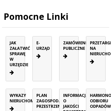
Pomocne Linki
JAK
E-
ZAMÓWIENIA
PRZETARG
ZAŁATWIĆ
URZĄD
PUBLICZNE
NA
SPRAWĘ
NIERUCHO
W
URZĘDZIE
WYKAZY
PLAN
INFORMACJA
HARMON
NIERUCHOMOŚCI
ZAGOSPOD.
O
ODBIORU
PRZESTRZENNEGO
JAKOŚCI
ODPADÓW