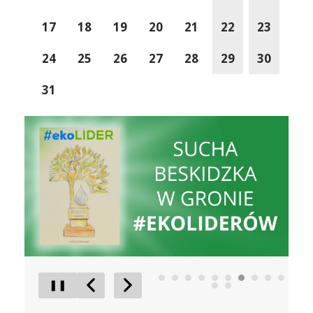
17
18
19
20
21
22
23
24
25
26
27
28
29
30
31
Liderzy Inwestycji
Gmina D
❚❚
Poprzedni Element
Następny Element