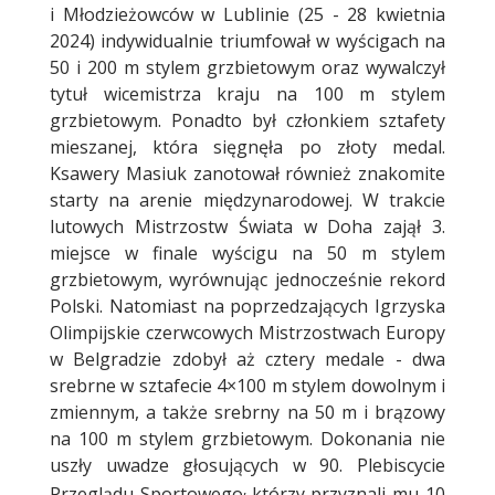
i Młodzieżowców w Lublinie (25 - 28 kwietnia
2024) indywidualnie triumfował w wyścigach na
50 i 200 m stylem grzbietowym oraz wywalczył
tytuł wicemistrza kraju na 100 m stylem
grzbietowym. Ponadto był członkiem sztafety
mieszanej, która sięgnęła po złoty medal.
Ksawery Masiuk zanotował również znakomite
starty na arenie międzynarodowej. W trakcie
lutowych Mistrzostw Świata w Doha zajął 3.
miejsce w finale wyścigu na 50 m stylem
grzbietowym, wyrównując jednocześnie rekord
Polski. Natomiast na poprzedzających Igrzyska
Olimpijskie czerwcowych Mistrzostwach Europy
w Belgradzie zdobył aż cztery medale - dwa
srebrne w sztafecie 4×100 m stylem dowolnym i
zmiennym, a także srebrny na 50 m i brązowy
na 100 m stylem grzbietowym. Dokonania nie
uszły uwadze głosujących w 90. Plebiscycie
,
Przeglądu Sportowego
którzy przyznali mu 10