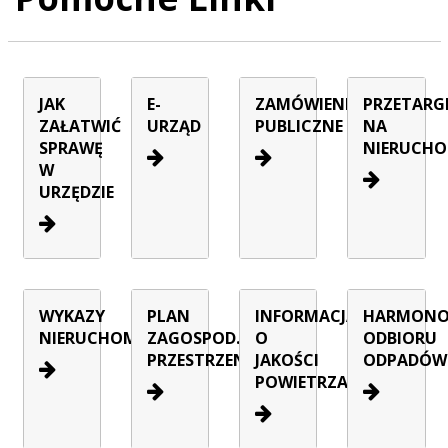
JAK
E-
ZAMÓWIENIA
PRZETARG
ZAŁATWIĆ
URZĄD
PUBLICZNE
NA
SPRAWĘ
NIERUCHO
W
URZĘDZIE
WYKAZY
PLAN
INFORMACJA
HARMON
NIERUCHOMOŚCI
ZAGOSPOD.
O
ODBIORU
PRZESTRZENNEGO
JAKOŚCI
ODPADÓW
POWIETRZA