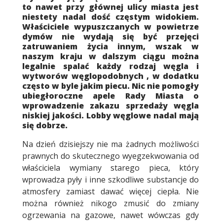
to nawet przy głównej ulicy miasta jest
niestety nadal dość częstym widokiem.
Właściciele wypuszczanych w powietrze
dymów nie wydają się być przejęci
zatruwaniem życia innym, wszak w
naszym kraju w dalszym ciągu można
legalnie spalać każdy rodzaj węgla i
wytworów węglopodobnych , w dodatku
często w byle jakim piecu. Nic nie pomogły
ubiegłoroczne apele Rady Miasta o
wprowadzenie zakazu sprzedaży węgla
niskiej jakości. Lobby węglowe nadal mają
się dobrze.
Na dzień dzisiejszy nie ma żadnych możliwości
prawnych do skutecznego wyegzekwowania od
właściciela wymiany starego pieca, który
wprowadza pyły i inne szkodliwe substancje do
atmosfery zamiast dawać więcej ciepła. Nie
można również nikogo zmusić do zmiany
ogrzewania na gazowe, nawet wówczas gdy