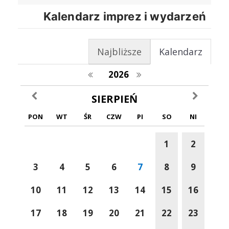
Kalendarz imprez i wydarzeń
Najbliższe
Kalendarz
poprzedni rok
następny rok
2026
poprzedni miesiąc
następny m
SIERPIEŃ
PON
WT
ŚR
CZW
PI
SO
NI
1
2
3
4
5
6
7
8
9
10
11
12
13
14
15
16
17
18
19
20
21
22
23