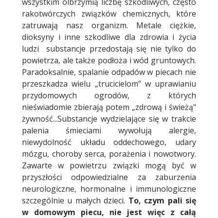
wszystkim olbrzymią liczbę szkodliwych, często
rakotwórczych związków chemicznych, które
zatruwają nasz organizm. Metale ciężkie,
dioksyny i inne szkodliwe dla zdrowia i życia
ludzi substancje przedostają się nie tylko do
powietrza, ale także podłoża i wód gruntowych.
Paradoksalnie, spalanie odpadów w piecach nie
przeszkadza wielu „trucicielom” w uprawianiu
przydomowych ogrodów, z których
nieświadomie zbierają potem „zdrową i świeżą"
żywność...Substancje wydzielające się w trakcie
palenia śmieciami wywołują alergie,
niewydolność układu oddechowego, udary
mózgu, choroby serca, porażenia i nowotwory.
Zawarte w powietrzu związki mogą być w
przyszłości odpowiedzialne za zaburzenia
neurologiczne, hormonalne i immunologiczne
szczególnie u małych dzieci.
To, czym pali się
w domowym piecu, nie jest więc z całą