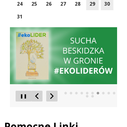
24
25
26
27
28
29
30
31
Liderzy Inwestycji
Gmina D
❚❚
Poprzedni Element
Następny Element
Pomocne Linki