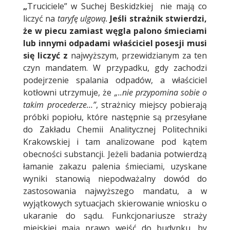
„
Truciciele” w Suchej Beskidzkiej nie mają co
liczyć na
taryfę ulgową.
Jeśli strażnik stwierdzi,
że w piecu zamiast węgla palono śmieciami
lub innymi odpadami właściciel posesji musi
się liczyć z
najwyższym, przewidzianym za ten
czyn mandatem. W przypadku, gdy zachodzi
podejrzenie spalania odpadów, a właściciel
kotłowni utrzymuje, że
„..nie przypomina sobie o
takim procederze…”
, strażnicy miejscy pobierają
próbki popiołu, które następnie są przesyłane
do Zakładu Chemii Analitycznej Politechniki
Krakowskiej i tam analizowane pod kątem
obecności substancji. Jeżeli badania potwierdzą
łamanie zakazu palenia śmieciami, uzyskane
wyniki stanowią niepodważalny dowód do
zastosowania najwyższego mandatu, a w
wyjątkowych sytuacjach skierowanie wniosku o
ukaranie do sądu. Funkcjonariusze straży
miejskiej mają prawo wejść do budynku, by