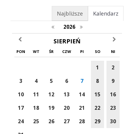
Najbliższe
Kalendarz
poprzedni rok
następny rok
2026
poprzedni miesiąc
następny m
SIERPIEŃ
PON
WT
ŚR
CZW
PI
SO
NI
1
2
3
4
5
6
7
8
9
10
11
12
13
14
15
16
17
18
19
20
21
22
23
24
25
26
27
28
29
30