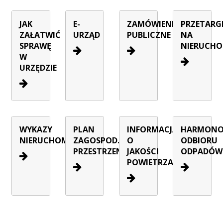
JAK
E-
ZAMÓWIENIA
PRZETARG
ZAŁATWIĆ
URZĄD
PUBLICZNE
NA
SPRAWĘ
NIERUCHO
W
URZĘDZIE
WYKAZY
PLAN
INFORMACJA
HARMON
NIERUCHOMOŚCI
ZAGOSPOD.
O
ODBIORU
PRZESTRZENNEGO
JAKOŚCI
ODPADÓW
POWIETRZA