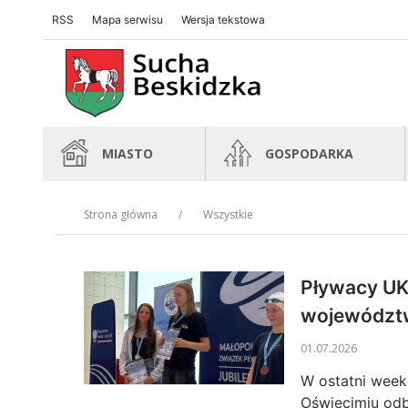
RSS
Mapa serwisu
Wersja tekstowa
Sucha Beskidzka
Sucha Beskidzka
MIASTO
GOSPODARKA
Strona główna
Wszystkie
Pływacy UK
województ
01.07.2026
W ostatni week
Oświęcimiu odb