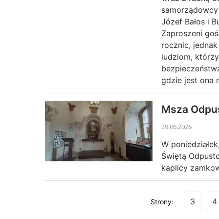
samorządowcy z
Józef Bałos i B
Zaproszeni gośc
rocznic, jedna
ludziom, którz
bezpieczeństwa
gdzie jest ona 
Msza Odpus
29.06.2026
W poniedziałek
Świętą Odpusto
kaplicy zamkow
3
4
Strony: