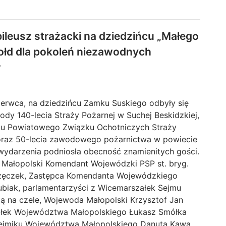
bileusz strażacki na dziedzińcu „Małego
ołd dla pokoleń niezawodnych
w
zerwca, na dziedzińcu Zamku Suskiego odbyły się
ody 140-lecia Straży Pożarnej w Suchej Beskidzkiej,
du Powiatowego Związku Ochotniczych Straży
oraz 50-lecia zawodowego pożarnictwa w powiecie
wydarzenia podniosła obecność znamienitych gości.
i Małopolski Komendant Wojewódzki PSP st. bryg.
zęczek, Zastępca Komendanta Wojewódzkiego
Kubiak, parlamentarzyści z Wicemarszałek Sejmu
lą na czele, Wojewoda Małopolski Krzysztof Jan
ałek Województwa Małopolskiego Łukasz Smółka
Sejmiku Województwa Małopolskiego Danutą Kawą,