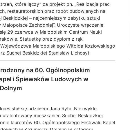
strzeń, która łączy” za projekt pn. „Realizacja prac
ch, restauratorskich oraz robót budowlanych na
 Beskidzkiej – najcenniejszym zabytku sztuki
 Małopolsce Zachodniej”. Uroczyste wręczenie
się 29 czerwca w Małopolskim Centrum Nauki
kowie. Statuetkę oraz dyplom z rąk
 Województwa Małopolskiego Witolda Kozłowskiego
rz Suchej Beskidzkiej Stanisław Lichosyt.
grodzony na 60. Ogólnopolskim
Kapel i Śpiewaków Ludowych w
 Dolnym
kces stał się udziałem Jana Ryta. Niezwykle
i utalentowany mieszkaniec Suchej Beskidzkiej
ronie laureatów 60. Ogólnopolskiego Festiwalu Kapel
dowych w Kazimierzu Dolnym w kategorii