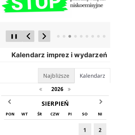
❚❚
Poprzedni Element
Następny Element
Kalendarz imprez i wydarzeń
Najbliższe
Kalendarz
poprzedni rok
następny rok
2026
poprzedni miesiąc
następny miesiąc
SIERPIEŃ
PON
WT
ŚR
CZW
PI
SO
NI
1
2