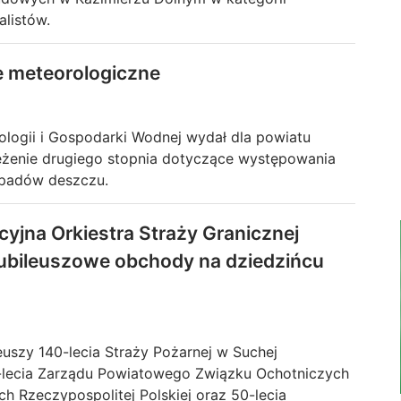
alistów.
e meteorologiczne
rologii i Gospodarki Wodnej wydał dla powiatu
eżenie drugiego stopnia dotyczące występowania
 opadów deszczu.
Modernizacja Roku
yjna Orkiestra Straży Granicznej
jubileuszowe obchody na dziedzińcu
euszy 140-lecia Straży Pożarnej w Suchej
0-lecia Zarządu Powiatowego Związku Ochotniczych
h Rzeczypospolitej Polskiej oraz 50-lecia