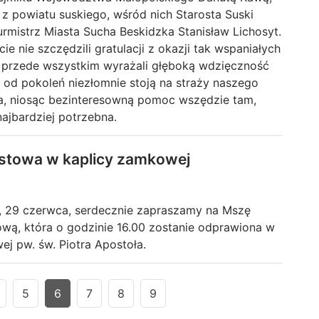
 powiatu suskiego, wśród nich Starosta Suski
urmistrz Miasta Sucha Beskidzka Stanisław Lichosyt.
ie nie szczędzili gratulacji z okazji tak wspaniałych
k przede wszystkim wyrażali głęboką wdzięczność
y od pokoleń niezłomnie stoją na straży naszego
, niosąc bezinteresowną pomoc wszędzie tam,
najbardziej potrzebna.
towa w kaplicy zamkowej
, 29 czerwca, serdecznie zapraszamy na Mszę
wą, która o godzinie 16.00 zostanie odprawiona w
ej pw. św. Piotra Apostoła.
5
6
7
8
9