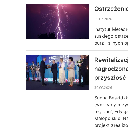
Ostrzeżeni
01.07.2026
Instytut Meteo
suskiego ostrz
burz i silnych
Rewitaliza
nagrodzona
przyszłość 
30.06.2026
Raport o stanie Gminy Sucha Beskidzka za rok 2025
Sucha Beskidzk
tworzymy przys
regionu”, Edyc
Małopolskie. Na
projekt zreali