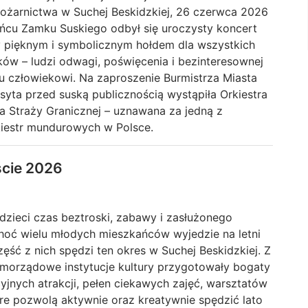
żarnictwa w Suchej Beskidzkiej, 26 czerwca 2026
ińcu Zamku Suskiego odbył się uroczysty koncert
 pięknym i symbolicznym hołdem dla wszystkich
ków – ludzi odwagi, poświęcenia i bezinteresownej
u człowiekowi. Na zaproszenie Burmistrza Miasta
syta przed suską publicznością wystąpiła Orkiestra
a Straży Granicznej – uznawana za jedną z
kiestr mundurowych w Polsce.
ście 2026
dzieci czas beztroski, zabawy i zasłużonego
oć wielu młodych mieszkańców wyjedzie na letni
ęść z nich spędzi ten okres w Suchej Beskidzkiej. Z
amorządowe instytucje kultury przygotowały bogaty
jnych atrakcji, pełen ciekawych zajęć, warsztatów
óre pozwolą aktywnie oraz kreatywnie spędzić lato