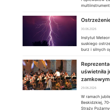
multiinstrument
Ostrzeżeni
30.06.2026
Instytut Meteo
suskiego ostrz
burz i silnych
łopolsce
Ranking Samorządów
Reprezentac
uświetniła 
zamkowym
29.06.2026
W ramach jubil
Beskidzkiej, 7
Straży Pożarnyc