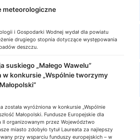
e meteorologiczne
rologii i Gospodarki Wodnej wydał dla powiatu
eżenie drugiego stopnia dotyczące występowania
 opadów deszczu.
cja suskiego „Małego Wawelu”
 w konkursie „Wspólnie tworzymy
Małopolski”
Raport o stanie Gminy Sucha Beskidzka za rok 2024
a została wyróżniona w konkursie „Wspólnie
złość Małopolski. Fundusze Europejskie dla
ja II organizowanym przez Województwo
sze miasto zdobyło tytuł Laureata za najlepszy
zowany przy wsparciu funduszy europejskich – w