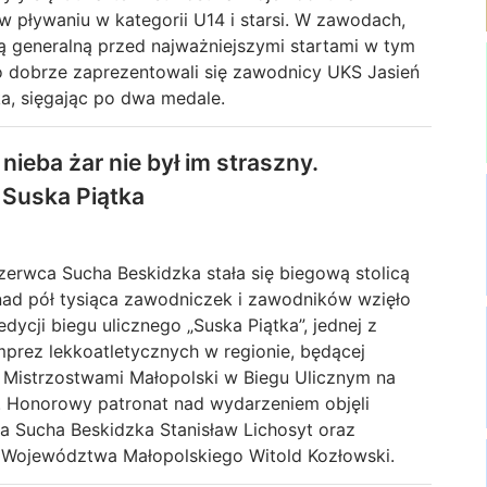
w pływaniu w kategorii U14 i starsi. W zawodach,
 generalną przed najważniejszymi startami w tym
o dobrze zaprezentowali się zawodnicy UKS Jasień
a, sięgając po dwa medale.
 nieba żar nie był im straszny.
Suska Piątka
zerwca Sucha Beskidzka stała się biegową stolicą
nad pół tysiąca zawodniczek i zawodników wzięło
 edycji biegu ulicznego „Suska Piątka”, jednej z
mprez lekkoatletycznych w regionie, będącej
II Mistrzostwami Małopolski w Biegu Ulicznym na
. Honorowy patronat nad wydarzeniem objęli
ta Sucha Beskidzka Stanisław Lichosyt oraz
 Województwa Małopolskiego Witold Kozłowski.