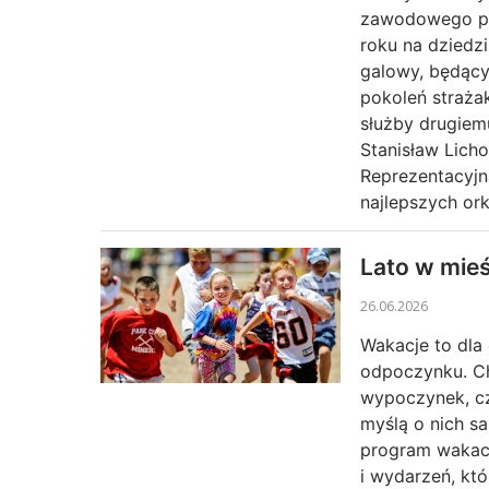
zawodowego po
roku na dziedz
galowy, będący
pokoleń straża
służby drugiem
Stanisław Licho
Reprezentacyjn
najlepszych or
Lato w mie
26.06.2026
Wakacje to dla 
odpoczynku. Ch
wypoczynek, cz
myślą o nich s
program wakacy
i wydarzeń, kt