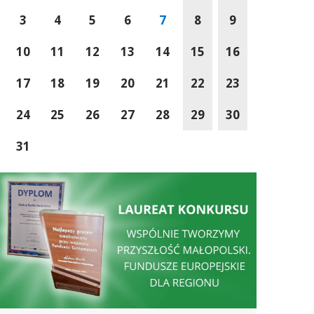
3
4
5
6
7
8
9
10
11
12
13
14
15
16
17
18
19
20
21
22
23
24
25
26
27
28
29
30
31
Wspólnie Tworzymy Przyszłość Małopolski
Sucha Beskidzka wś