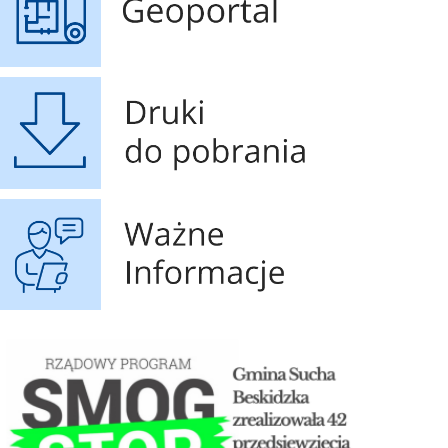
Druki do pobrania
Ważne Informacje
STOP SMOG
Czyste powietrze - 