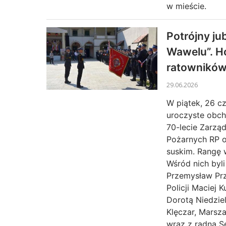
w mieście.
Potrójny ju
Wawelu”. H
ratownikó
29.06.2026
W piątek, 26 c
uroczyste obch
70-lecie Zarzą
Pożarnych RP 
suskim. Rangę 
Wśród nich byl
Przemysław Pr
Policji Maciej 
Dorotą Niedzie
Klęczar, Marsz
wraz z radną 