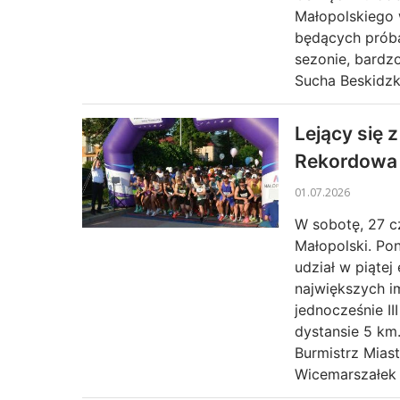
Małopolskiego 
będących próbą
sezonie, bardz
Sucha Beskidzk
Lejący się z
Rekordowa 
01.07.2026
W sobotę, 27 c
Małopolski. Po
udział w piątej
największych i
jednocześnie I
dystansie 5 km
Burmistrz Mias
Wicemarszałek