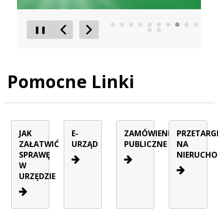
❚❚
Poprzedni Element
Następny Element
Pomocne Linki
JAK
E-
ZAMÓWIENIA
PRZETARG
ZAŁATWIĆ
URZĄD
PUBLICZNE
NA
SPRAWĘ
NIERUCHO
W
URZĘDZIE