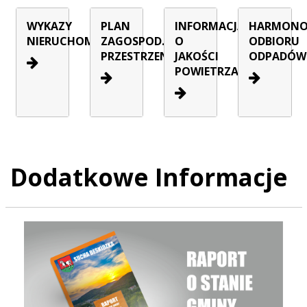
WYKAZY
PLAN
INFORMACJA
HARMON
NIERUCHOMOŚCI
ZAGOSPOD.
O
ODBIORU
PRZESTRZENNEGO
JAKOŚCI
ODPADÓW
POWIETRZA
Dodatkowe Informacje
Raport o stanie Gminy Sucha Beskidzka za rok 2025