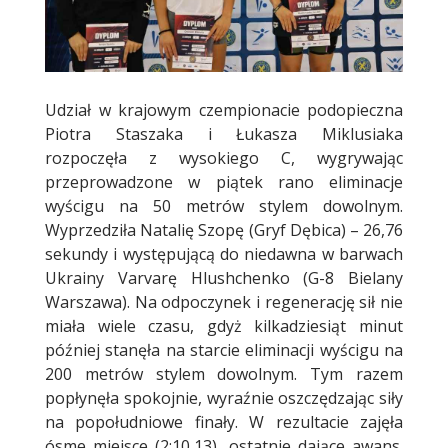
Udział w krajowym czempionacie podopieczna
Piotra Staszaka i Łukasza Miklusiaka
rozpoczęła z wysokiego C, wygrywając
przeprowadzone w piątek rano eliminacje
wyścigu na 50 metrów stylem dowolnym.
Wyprzedziła Natalię Szopę (Gryf Dębica) – 26,76
sekundy i występującą do niedawna w barwach
Ukrainy Varvarę Hlushchenko (G-8 Bielany
Warszawa). Na odpoczynek i regenerację sił nie
miała wiele czasu, gdyż kilkadziesiąt minut
później stanęła na starcie eliminacji wyścigu na
200 metrów stylem dowolnym. Tym razem
popłynęła spokojnie, wyraźnie oszczędzając siły
na popołudniowe finały. W rezultacie zajęła
ósme miejsce (2:10,13), ostatnie dające awans.