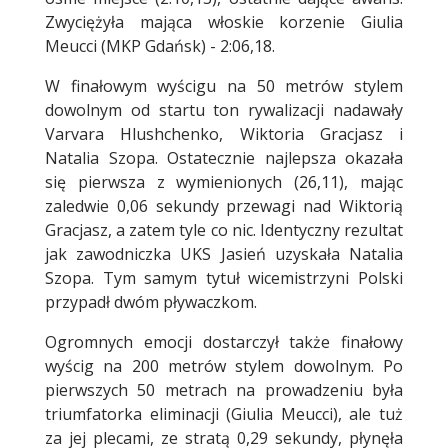
Zwyciężyła mająca włoskie korzenie Giulia
Meucci (MKP Gdańsk) - 2:06,18.
W finałowym wyścigu na 50 metrów stylem
dowolnym od startu ton rywalizacji nadawały
Varvara Hlushchenko, Wiktoria Gracjasz i
Natalia Szopa. Ostatecznie najlepsza okazała
się pierwsza z wymienionych (26,11), mając
zaledwie 0,06 sekundy przewagi nad Wiktorią
Gracjasz, a zatem tyle co nic. Identyczny rezultat
jak zawodniczka UKS Jasień uzyskała Natalia
Szopa. Tym samym tytuł wicemistrzyni Polski
przypadł dwóm pływaczkom.
Ogromnych emocji dostarczył także finałowy
wyścig na 200 metrów stylem dowolnym. Po
pierwszych 50 metrach na prowadzeniu była
triumfatorka eliminacji (Giulia Meucci), ale tuż
za jej plecami, ze stratą 0,29 sekundy, płynęła