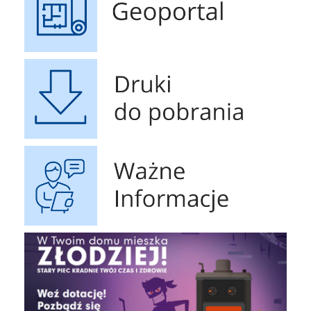
Druki do pobrania
Ważne Informacje
czyste powietrze
Obrona 