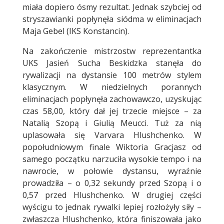
miała dopiero ósmy rezultat. Jednak szybciej od
stryszawianki popłynęła siódma w eliminacjach
Maja Gebel (IKS Konstancin).
Na zakończenie mistrzostw reprezentantka
UKS Jasień Sucha Beskidzka stanęła do
rywalizacji na dystansie 100 metrów stylem
klasycznym. W niedzielnych porannych
eliminacjach popłynęła zachowawczo, uzyskując
czas 58,00, który dał jej trzecie miejsce – za
Natalią Szopą i Giulią Meucci. Tuż za nią
uplasowała się Varvara Hlushchenko. W
popołudniowym finale Wiktoria Gracjasz od
samego początku narzuciła wysokie tempo i na
nawrocie, w połowie dystansu, wyraźnie
prowadziła – o 0,32 sekundy przed Szopą i o
0,57 przed Hlushchenko. W drugiej części
wyścigu to jednak rywalki lepiej rozłożyły siły –
zwłaszcza Hlushchenko, która finiszowała jako