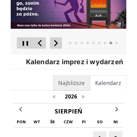
❚❚
Poprzedni Element
Następny Element
Kalendarz imprez i wydarzeń
Najbliższe
Kalendarz
poprzedni rok
następny rok
2026
poprzedni miesiąc
następny m
SIERPIEŃ
PON
WT
ŚR
CZW
PI
SO
NI